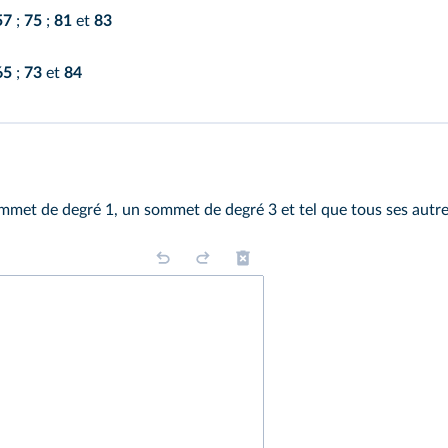
57
;
75
;
81
et
83
65
;
73
et
84
mmet de degré 1, un sommet de degré 3 et tel que tous ses autr