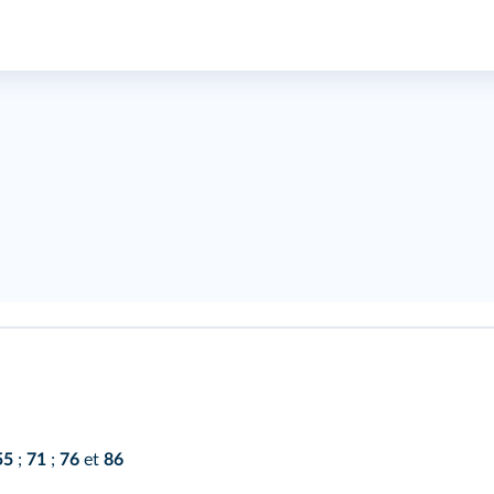
55
;
71
;
76
et
86