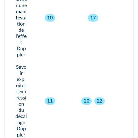
r une
mani
festa
10
17
tion
de
l'effe
t
Dop
pler
Savo
ir
expl
oiter
l'exp
ressi
11
20
22
on
du
décal
age
Dop
pler