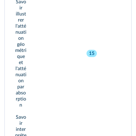
Savo
ir
illust
rer
l'atté
nuati
on
géo
métri
15
que
et
l'atté
nuati
on
par
abso
rptio
n
Savo
ir
inter
préte