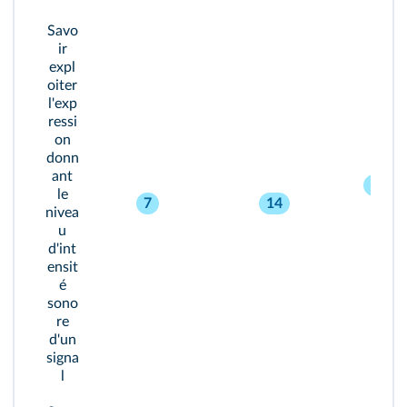
Savo
ir
expl
oiter
l'exp
ressi
on
donn
ant
23
le
7
14
nivea
25
u
d'int
ensit
é
sono
re
d'un
signa
l