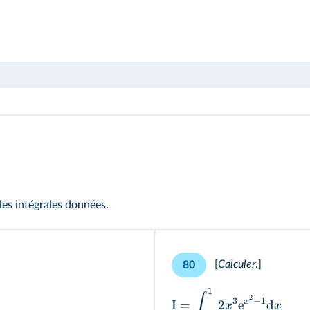
 les intégrales données.
[
Calculer
.
]
80
1
∫
2
3
−
1
x
I
=
2
e
d
x
x