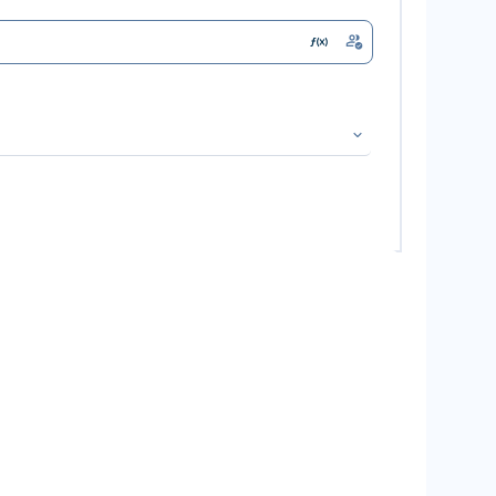
2
)
=
x
.