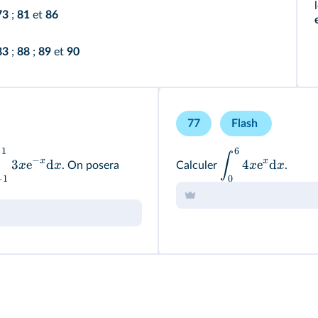
73
;
81
et
86
83
;
88
;
89
et
90
77
Flash
1
6
∫
−
x
x
3
e
d
4
e
d
x
x
x
x
. On posera
Calculer
.
−
1
0