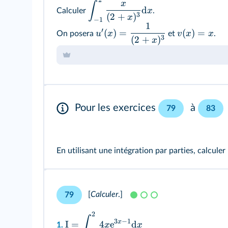
2
x
∫
d
x
Calculer
.
3
(
2
+
)
x
−
1
1
′
(
)
=
(
)
=
u
x
v
x
x
On posera
et
.
3
(
2
+
)
x
Pour les exercices
à
79
83
En utilisant une intégration par parties, calculer
[
Calculer
.
]
79
2
∫
3
−
1
x
I
=
4
e
d
x
x
1.