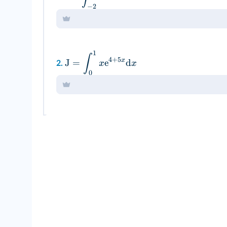
−
2
1
∫
4
+
5
x
J
=
e
d
x
x
2.
0