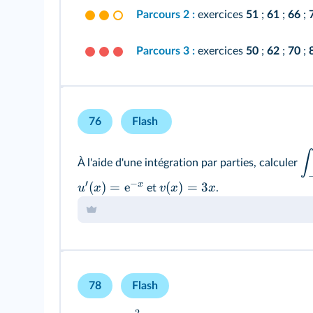
Parcours 2 :
exercices
51
;
61
;
66
;
Parcours 3 :
exercices
50
;
62
;
70
;
76
Flash
∫
À l'aide d'une intégration par parties, calculer
′
−
x
(
)
=
e
(
)
=
3
u
x
v
x
x
et
.
78
Flash