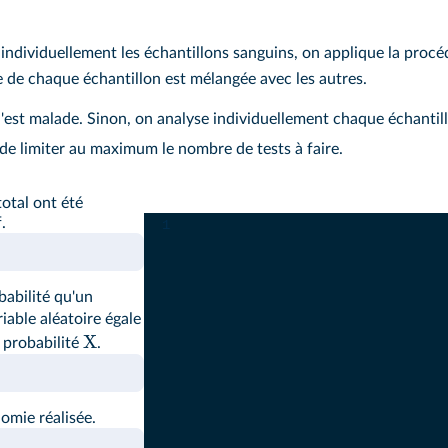
 individuellement les échantillons sanguins, on applique la proc
e de chaque échantillon est mélangée avec les autres.
 n'est malade. Sinon, on analyse individuellement chaque échantil
e limiter au maximum le nombre de tests à faire.
Console Python
total ont été
.
1
abilité qu'un
riable aléatoire égale
X
e probabilité
.
omie réalisée.