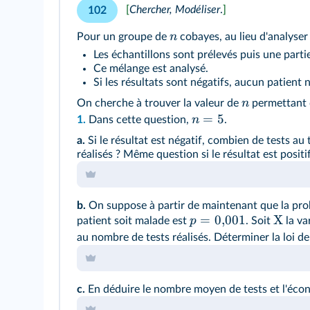
[
Chercher, Modéliser
.
]
102
n
Pour un groupe de
cobayes, au lieu d'analyser
Les échantillons sont prélevés puis une parti
Ce mélange est analysé.
Si les résultats sont négatifs, aucun patient
n
On cherche à trouver la valeur de
permettant d
=
5
n
1.
Dans cette question,
.
a.
Si le résultat est négatif, combien de tests au 
réalisés ? Même question si le résultat est positif
b.
On suppose à partir de maintenant que la prob
=
0
,
001
X
p
patient soit malade est
. Soit
la va
au nombre de tests réalisés. Déterminer la loi d
c.
En déduire le nombre moyen de tests et l'écon