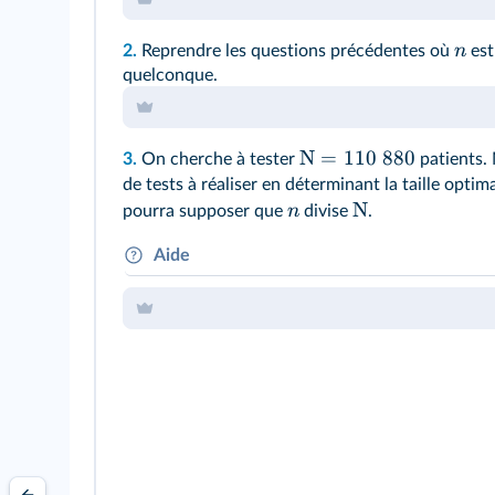
n
2.
Reprendre les questions précédentes où
est
quelconque.
N
=
110
880
3.
On cherche à tester
patients.
de tests à réaliser en déterminant la taille opti
N
n
pourra supposer que
divise
.
Aide
On pourra utiliser un tableur ou coder un p
Python.