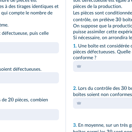
mbre de pièces est
soit défectueuse est égale à
s à des tirages identiques et
pièces de la production.
re qui compte le nombre de
Les pièces sont conditionné
30
contrôle, on prélève
boîte
ième.
On suppose que la productio
puisse assimiler cette expéri
 défectueuse, puis celle
Si nécessaire, on arrondira l
1.
Une boîte est considérée c
pièces défectueuses. Quelle e
conforme ?
 soient défectueuses.
30
2.
Lors du contrôle des
bo
boîtes soient non conformes
20
s de
pièces, combien
3.
En moyenne, sur un très g
30