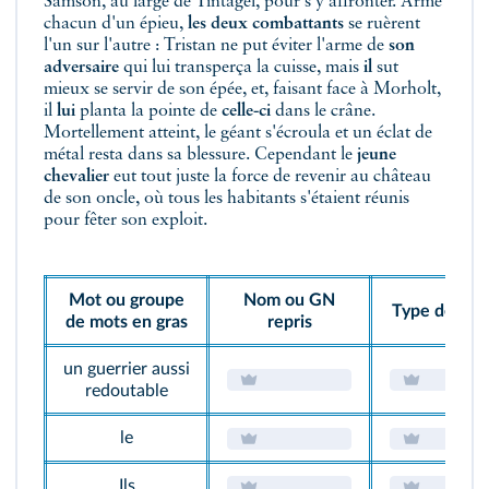
Samson, au large de Tintagel, pour s'y affronter. Armé
chacun d'un épieu,
les deux combattants
se ruèrent
l'un sur l'autre : Tristan ne put éviter l'arme de
son
adversaire
qui lui transperça la cuisse, mais
il
sut
mieux se servir de son épée, et, faisant face à Morholt,
il
lui
planta la pointe de
celle-ci
dans le crâne.
Mortellement atteint, le géant s'écroula et un éclat de
métal resta dans sa blessure. Cependant le
jeune
chevalier
eut tout juste la force de revenir au château
de son oncle, où tous les habitants s'étaient réunis
pour fêter son exploit.
Mot ou groupe
Nom ou GN
Type de repr
de mots en gras
repris
un guerrier aussi
redoutable
le
Ils