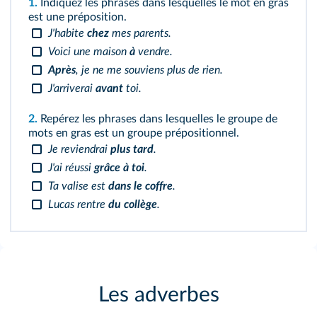
1.
Indiquez les phrases dans lesquelles le mot en gras
est une préposition.
J'habite
chez
mes parents.
Voici une maison
à
vendre.
Après
, je ne me souviens plus de rien.
J'arriverai
avant
toi.
2.
Repérez les phrases dans lesquelles le groupe de
mots en gras est un groupe prépositionnel.
Je reviendrai
plus tard
.
J'ai réussi
grâce à toi
.
Ta valise est
dans le coffre
.
Lucas rentre
du collège
.
Les adverbes