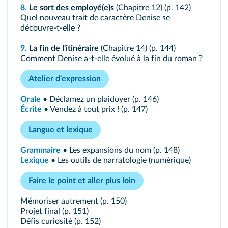
8.
Le sort des employé(e)s
(Chapitre 12) (
p. 142
)
Quel nouveau trait de caractère Denise se
découvre‑t‑elle ?
9.
La fin de l'itinéraire
(Chapitre 14) (
p. 144
)
Comment Denise a‑t‑elle évolué à la fin du roman ?
Atelier d'expression
Orale
• Déclamez un plaidoyer (
p. 146
)
Écrite
• Vendez à tout prix ! (
p. 147
)
Langue et lexique
Grammaire
• Les expansions du nom (
p. 148
)
Lexique
• Les outils de narratologie (
numérique
)
Faire le point et aller plus loin
Mémoriser autrement (
p. 150
)
Projet final (
p. 151
)
Défis curiosité (
p. 152
)