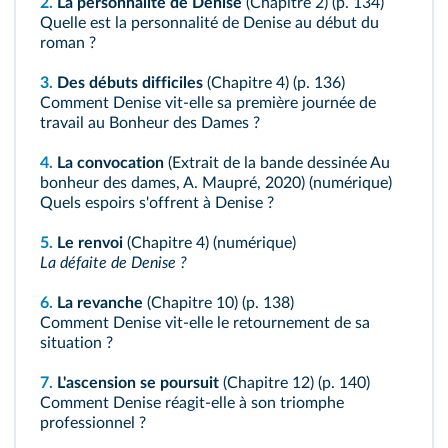
2.
La personnalité de Denise
(Chapitre 2) (
p. 134
)
Quelle est la personnalité de Denise au début du
roman ?
3.
Des débuts difficiles
(Chapitre 4) (
p. 136
)
Comment Denise vit‑elle sa première journée de
travail au Bonheur des Dames ?
4.
La convocation
(Extrait de la bande dessinée Au
bonheur des dames, A. Maupré, 2020) (
numérique
)
Quels espoirs s'offrent à Denise ?
5.
Le renvoi
(Chapitre 4) (
numérique
)
La défaite de Denise ?
6.
La revanche
(Chapitre 10) (
p. 138
)
Comment Denise vit‑elle le retournement de sa
situation ?
7.
L'ascension se poursuit
(Chapitre 12) (
p. 140
)
Comment Denise réagit‑elle à son triomphe
professionnel ?