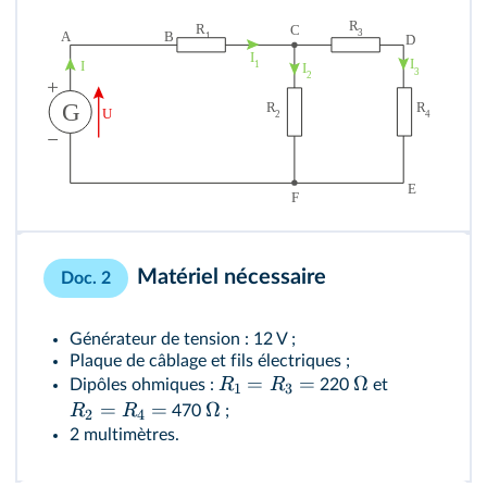
Matériel nécessaire
Doc. 2
Générateur de tension : 12 V ;
Plaque de câblage et fils électriques ;
=
=
Ω
R
R
Dipôles ohmiques :
220
et
1
3
=
=
Ω
R
R
470
;
2
4
2 multimètres.