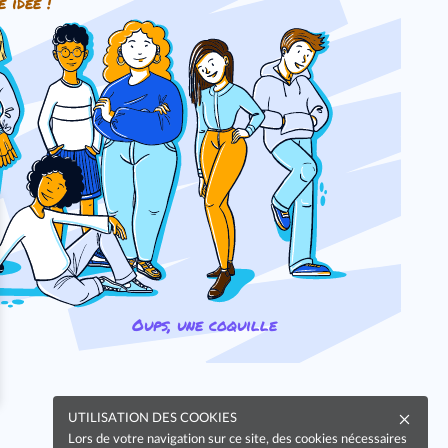
e idée !
Oups, une coquille
UTILISATION DES COOKIES
Lors de votre navigation sur ce site, des cookies nécessaires