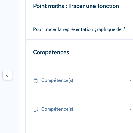
Point maths :
Tracer une fonction
=
I
Pour tracer la représentation graphique de
Compétences
Compétence(s)
RÉA : Élaborer un protocole
Compétence(s)
RÉA : Effectuer des mesures