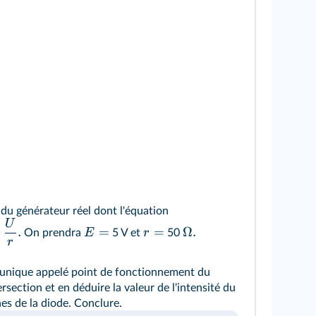
du générateur réel dont l'équation
U
−
.
=
=
Ω.
E
r
On prendra
5 V et
50
r
 unique appelé point de fonctionnement du
rsection et en déduire la valeur de l'intensité du
nes de la diode. Conclure.