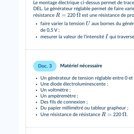
Le montage électrique ci-dessus permet de tracer
DEL. Le générateur réglable permet de faire varie
=
Ω
R
résistance
220
est une résistance de pro
U
faire varier la tension
aux bornes du généra
de 0,5 V ;
I
mesurer la valeur de l'intensité
qui traverse
Matériel nécessaire
Doc. 3
Un générateur de tension réglable entre 0 et 
Une diode électroluminescente ;
Un voltmètre ;
Un ampèremètre ;
Des fils de connexion ;
Du papier millimétré ou tableur grapheur ;
=
Ω
R
Une résistance de résistance
220
.