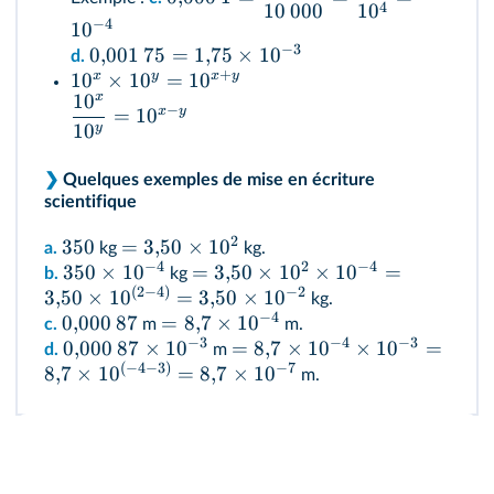
4
10
000
1
0
−
4
1
0
−
3
0
,
001
75
=
1
,
75
×
1
0
d.
+
x
y
x
y
1
0
×
1
0
=
1
0
x
1
0
−
x
y
=
1
0
1
0
y
❯
Quelques exemples de mise en écriture
scientifique
2
350
=
3
,
50
×
1
0
a.
kg
kg.
−
4
2
−
4
350
×
1
0
=
3
,
50
×
1
0
×
1
0
=
b.
kg
(
2
−
4
)
−
2
3
,
50
×
1
0
=
3
,
50
×
1
0
kg.
−
4
0
,
000
87
=
8
,
7
×
1
0
c.
m
m.
−
3
−
4
−
3
0
,
000
87
×
1
0
=
8
,
7
×
1
0
×
1
0
=
d.
m
(
−
4
−
3
)
−
7
8
,
7
×
1
0
=
8
,
7
×
1
0
m.