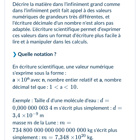
Décrire la matière dans l'infiniment grand comme
dans l'infiniment petit fait appel à des valeurs
numériques de grandeurs très différentes, et
l'écriture décimale d'un nombre n'est alors pas
adaptée. L'écriture scientifique permet d'exprimer
ces valeurs dans un format d'écriture plus facile à
lire et à manipuler dans les calculs.
❯
Quelle notation ?
En écriture scientifique, une valeur numérique
s'exprime sous la forme :
n
×
10
a
avec
n
, nombre entier relatif et
a
, nombre
1
<
<
10.
décimal tel que :
a
=
d
d
Exemple
: Taille
d'une molécule d'eau :
0
,
000
000
003
4
=
d
m s'écrit plus simplement :
−
9
3
,
4
×
1
0
m
=
m
m
masse
de la Lune :
734
800
000
000
000
000
000
kg s'écrit plus
20
=
7
,
348
×
1
0
m
simplement :
kg.