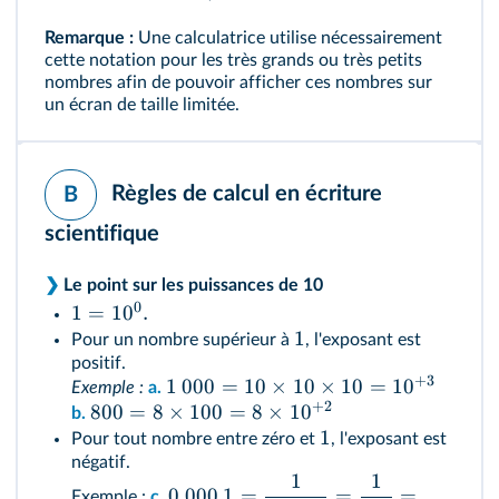
Remarque :
Une calculatrice utilise nécessairement
cette notation pour les très grands ou très petits
nombres afin de pouvoir afficher ces nombres sur
un écran de taille limitée.
Règles de calcul en écriture
B
scientifique
❯
Le point sur les puissances de 10
0
1
=
1
0
.
1
Pour un nombre supérieur à
, l'exposant est
positif.
+
3
1
000
=
10
×
10
×
10
=
1
0
Exemple :
a.
+
2
800
=
8
×
100
=
8
×
1
0
b.
1
Pour tout nombre entre zéro et
, l'exposant est
négatif.
1
1
0
,
000
1
=
=
=
Exemple :
c.