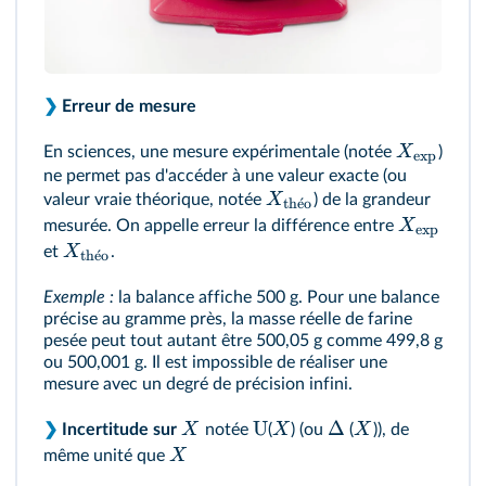
❯
Erreur de mesure
X
En sciences, une mesure expérimentale (notée
)
exp
ne permet pas d'accéder à une valeur exacte (ou
X
valeur vraie théorique, notée
) de la grandeur
th
ˊ
e
o
X
mesurée. On appelle erreur la différence entre
exp
X
et
.
th
ˊ
e
o
Exemple :
la balance affiche 500 g. Pour une balance
précise au gramme près, la masse réelle de farine
pesée peut tout autant être 500,05 g comme 499,8 g
ou 500,001 g. Il est impossible de réaliser une
mesure avec un degré de précision infini.
U
Δ
X
X
X
❯
Incertitude sur
notée
(
) (ou
(
)), de
X
même unité que