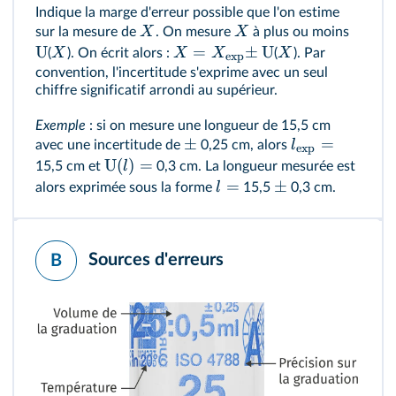
Indique la marge d'erreur possible que l'on estime
X
X
sur la mesure de
. On mesure
à plus ou moins
U
=
±
U
X
X
X
X
(
). On écrit alors :
(
). Par
exp
convention, l'incertitude s'exprime avec un seul
chiffre significatif arrondi au supérieur.
Exemple
: si on mesure une longueur de 15,5 cm
±
=
l
avec une incertitude de
0,25 cm, alors
e
x
p
U
(
)
=
l
15,5 cm et
0,3 cm. La longueur mesurée est
=
±
l
alors exprimée sous la forme
15,5
0,3 cm.
Sources d'erreurs
B