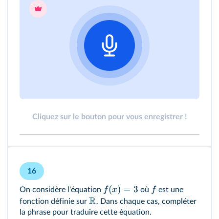
Cliquez sur le bouton pour vous enregistrer !
16
(
)
=
3
f
x
f
On considère l'équation
où
est une
R
.
fonction définie sur
Dans chaque cas, compléter
la phrase pour traduire cette équation.