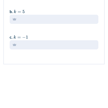
=
5
k
b.
=
−
1
k
c.