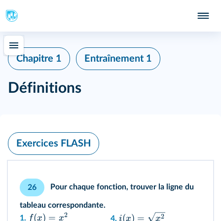
Chapitre 1
Entraînement 1
Définitions
Exercices FLASH
Pour chaque fonction, trouver la ligne du
26
tableau correspondante.
2
(
)
=
2
(
)
=
f
x
x
1.
i
x
x
4.