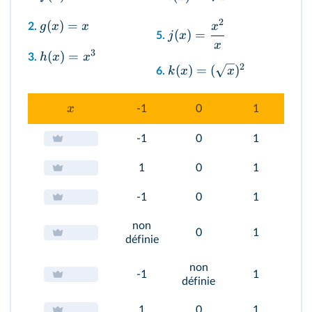
2
(
)
=
g
x
x
x
2.
(
)
=
j
x
5.
x
3
(
)
=
h
x
x
3.
2
(
)
=
(
)
k
x
x
6.
x
-1
0
1
-1
0
1
1
0
1
-1
0
1
non
0
1
définie
non
-1
1
définie
1
0
1