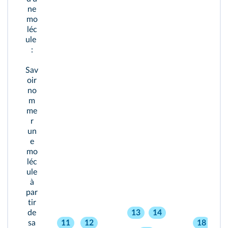
ne
mo
léc
ule
:
Sav
oir
no
m
me
r
un
e
mo
léc
ule
à
par
tir
de
13
14
sa
11
12
18
2