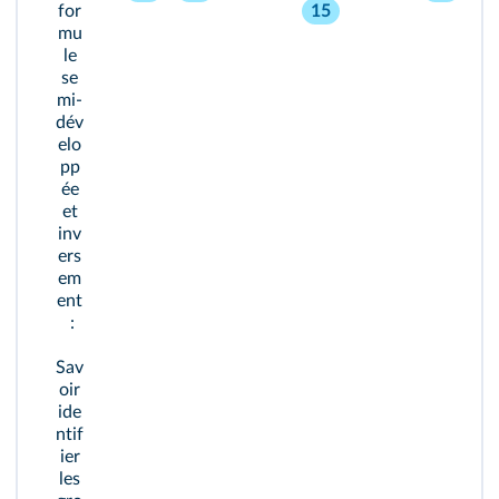
for
15
mu
le
se
mi-
dév
elo
pp
ée
et
inv
ers
em
ent
:
Sav
oir
ide
ntif
ier
les