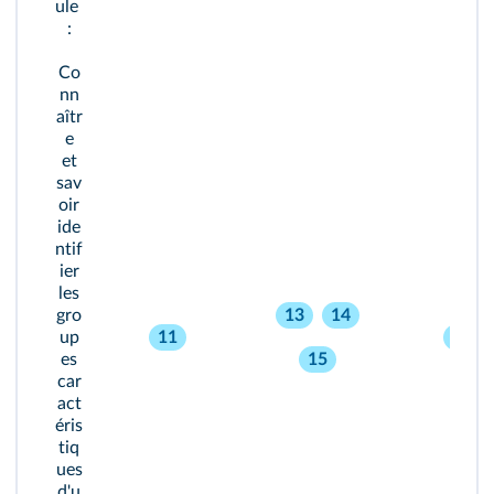
ule
:
Co
nn
aîtr
e
et
sav
oir
ide
ntif
ier
les
gro
13
14
up
11
19
es
15
car
act
éris
tiq
ues
d'u