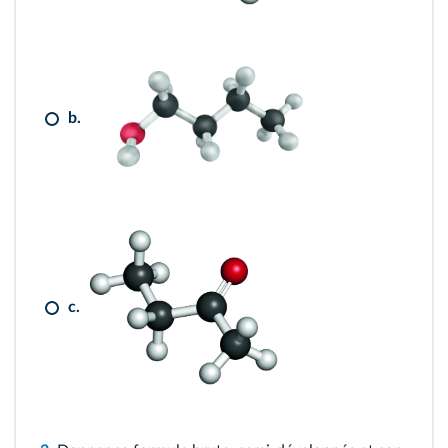
b.
c.