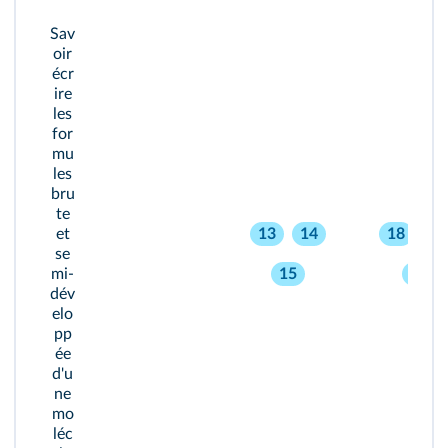
Sav
oir
écr
ire
les
for
mu
les
bru
te
et
13
14
18
1
se
mi-
15
22
dév
elo
pp
ée
d'u
ne
mo
léc