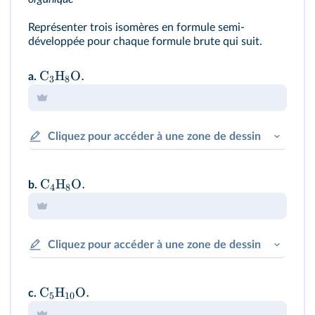
Représenter trois isomères en formule semi-
développée pour chaque formule brute qui suit.
C
H
O
.
a.
3
8
Cliquez pour accéder à une zone de dessin
C
H
O
.
b.
4
8
Cliquez pour accéder à une zone de dessin
C
H
O
.
c.
5
10