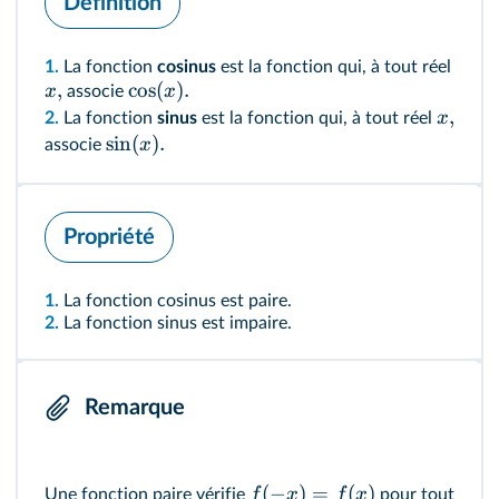
Définition
1.
La fonction
cosinus
est la fonction qui, à tout réel
,
cos
(
)
.
x
x
associe
,
x
2.
La fonction
sinus
est la fonction qui, à tout réel
sin
(
)
.
x
associe
Propriété
1.
La fonction cosinus est paire.
2.
La fonction sinus est impaire.
Remarque
(
−
)
=
(
)
f
x
f
x
Une fonction paire vérifie
pour tout