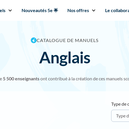
els
Nouveautés 5e 🌟
Nos offres
Le collabora
CATALOGUE DE MANUELS
Anglais
de
5 50
0 enseignants
ont contribué à la création de ces manuels sco
Type de 
Type d