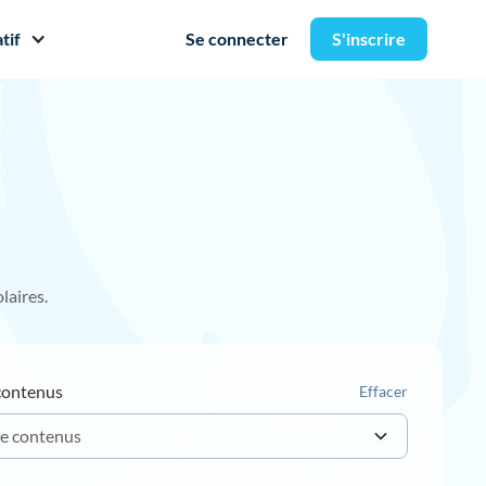
tif
Se connecter
S'inscrire
laires.
contenus
Effacer
e contenus