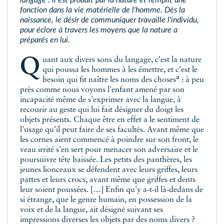
langage : il est produit par la nature et remplit une
fonction dans la vie matérielle de l'homme. Dès la
naissance, le désir de communiquer travaille l'individu,
pour éclore à travers les moyens que la nature a
préparés en lui.
Quant aux divers sons du langage, c'est la nature
qui poussa les hommes à les émettre, et c'est le
a
besoin qui fit naître les noms des choses
: à peu
près comme nous voyons l'enfant amené par son
incapacité même de s'exprimer avec la langue, à
recourir au geste qui lui fait désigner du doigt les
objets présents. Chaque être en effet a le sentiment de
l'usage qu'il peut faire de ses facultés. Avant même que
les cornes aient commencé à poindre sur son front, le
veau irrité s'en sert pour menacer son adversaire et le
poursuivre tête baissée. Les petits des panthères, les
jeunes lionceaux se défendent avec leurs griffes, leurs
pattes et leurs crocs, avant même que griffes et dents
leur soient poussées. […] Enfin qu'y a‑t‑il là‑dedans de
si étrange, que le genre humain, en possession de la
voix et de la langue, ait désigné suivant ses
impressions diverses les objets par des noms divers ?