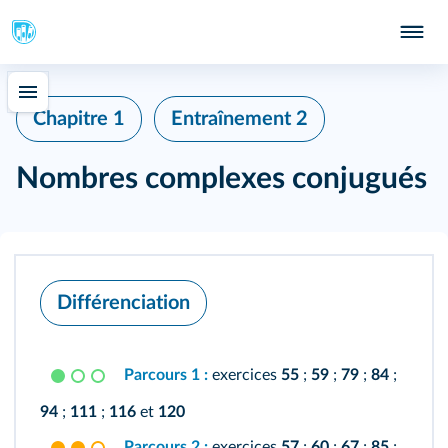
Chapitre 1
Entraînement 2
Nombres complexes conjugués
Différenciation
Parcours 1 :
exercices
55
;
59
;
79
;
84
;
94
;
111
;
116
et
120
Parcours 2 :
exercices
57
;
60
;
67
;
85
;