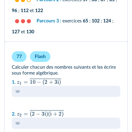
96
;
112
et
122
Parcours 3 :
exercices
65
;
102
;
124
;
127
et
130
77
Flash
Calculer chacun des nombres suivants et les écrire
sous forme algébrique.
=
10
−
(
2
+
3
i
)
z
1.
1
=
(
2
−
3
i
)
(
i
+
2
)
z
2.
2