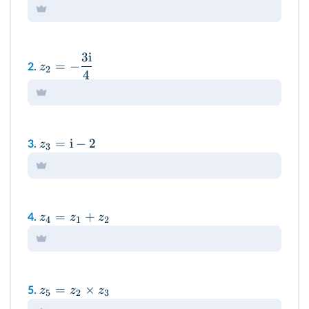
3
i
=
−
z
2.
2
4
=
i
−
2
z
3.
3
=
+
z
z
z
4.
4
1
2
=
×
z
z
z
5.
5
2
3