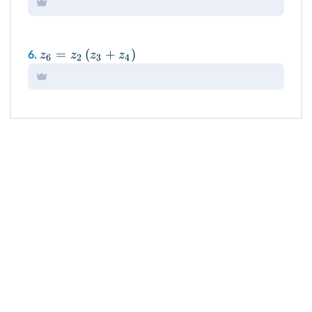
=
(
+
)
z
z
z
z
6.
6
2
3
4