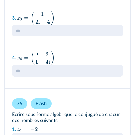
1
(
)
=
z
3.
3
2
i
+
4
i
+
3
(
)
=
z
4.
4
1
−
4
i
76
Flash
Écrire sous forme algébrique le conjugué de chacun
des nombres suivants.
=
−
2
z
1.
1