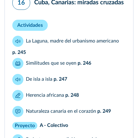
Cuba, Canarias: miradas cruzadas
16
Actividades
La Laguna, madre del urbanismo americano
p. 245
Similitudes que se oyen
p. 246
De isla a isla
p. 247
Herencia africana
p. 248
Naturaleza canaria en el corazón
p. 249
A - Colectivo
Proyecto