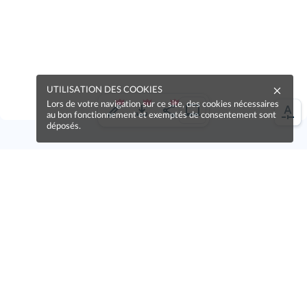
UTILISATION DES COOKIES
Lors de votre navigation sur ce site, des cookies nécessaires
au bon fonctionnement et exemptés de consentement sont
déposés.
Une erreur sur la page ?
Une idée à proposer ?
Nos manuels sont collaboratifs, n'hésitez pas à
nous en faire part.
Je contribue !