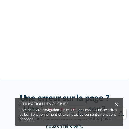
Une erreur sur la page ?
UTILISATION DES COOKIES
Une idée à proposer ?
Lors de votre navigation sur ce site, des cookies nécessaires
au bon fonctionnement et exemptés de consentement sont
Nos manuels sont collaboratifs, n'hésitez pas à
déposés.
nous en faire part.