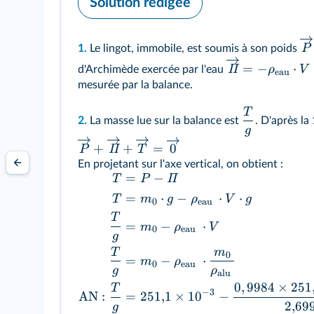
Solution rédigée
P
1.
Le lingot, immobile, est soumis à son poids
=
−
⋅
Π
ρ
V
d'Archimède exercée par l'eau
eau
mesurée par la balance.
T
2.
La masse lue sur la balance est
. D'après la 
g
+
+
=
0
Π
P
T
En projetant sur l'axe vertical, on obtient :
=
−
Π
T
P
=
⋅
−
⋅
⋅
T
m
g
ρ
V
g
0
eau
T
=
−
⋅
m
ρ
V
0
eau
g
T
m
0
=
−
⋅
m
ρ
0
eau
g
ρ
alu
0
,
9984
×
251
T
−
3
AN
:
=
251
,
1
×
1
0
−
2
,
69
g