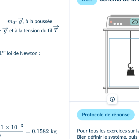
=
⋅
m
g
, à la poussée
0
⋅
g
T
et à la tension du fil
re
1
loi de Newton :
lelivrescolaire
Protocole de réponse
−
3
,
1
×
1
0
=
0
,
1582
kg
Pour tous les exercices sur 
9
Bien définir le système, puis