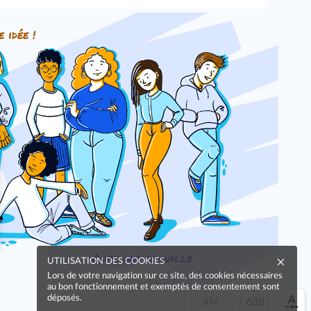
e idée !
Oups, une coquille
UTILISATION DES COOKIES
Lors de votre navigation sur ce site, des cookies nécessaires
au bon fonctionnement et exemptés de consentement sont
déposés.
/
638