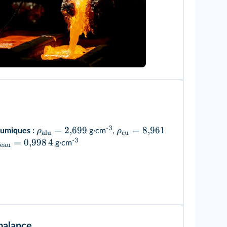
Maksim_Gusev/Shutterstock
-3
=
2
,
699
=
8
,
961
ρ
ρ
umiques :
g·cm
,
alu
cu
-3
=
0
,
998
4
g·cm
eau
balance