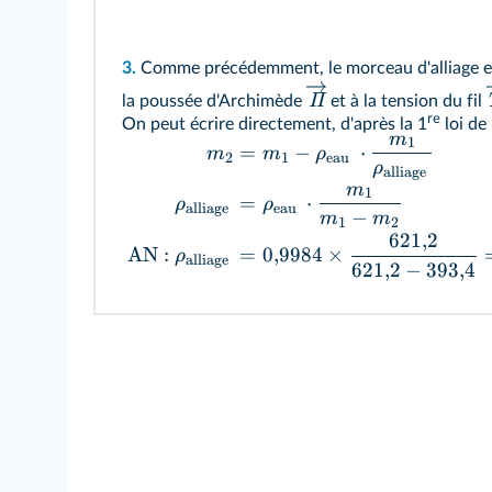
3.
Comme précédemment, le morceau d'alliage e
Π
la poussée d'Archimède
et à la tension du fil
re
On peut écrire directement, d'après la 1
loi de
m
1
=
−
⋅
m
m
ρ
2
1
eau
ρ
alliage
m
1
=
⋅
ρ
ρ
alliage
eau
−
m
m
1
2
621
,
2
AN :
=
0
,
9984
×
ρ
alliage
621
,
2
−
393
,
4