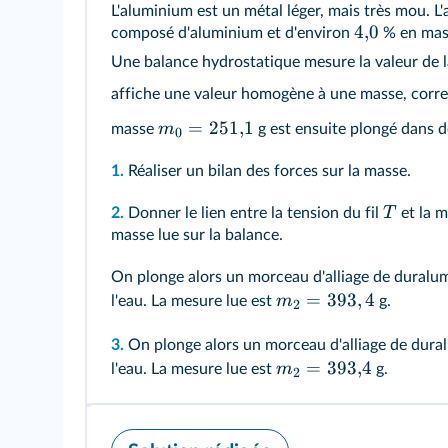
L'aluminium est un métal léger, mais très mou. L'
REA :
Appliquer une formule
4
,
0
composé d'aluminium et d'environ
% en mass
APP :
Extraire l'information utile
Une balance hydrostatique mesure la valeur de 
affiche une valeur homogène à une masse, corr
=
251
,
1
m
masse
g est ensuite plongé dans de
0
1.
Réaliser un bilan des forces sur la masse.
T
2.
Donner le lien entre la tension du fil
et la 
masse lue sur la balance.
On plonge alors un morceau d'alliage de dural
=
393
,
4
m
l'eau. La mesure lue est
g.
2
3.
On plonge alors un morceau d'alliage de dur
=
393
,
4
m
l'eau. La mesure lue est
g.
2