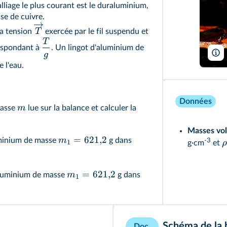
alliage le plus courant est le duraluminium,
e de cuivre.
T
la tension
exercée par le fil suspendu et
T
espondant à
. Un lingot d'aluminium de
g
 l'eau.
Données
m
masse
lue sur la balance et calculer la
Masses vol
=
621
,
2
m
uminium de masse
g dans
-3
1
ρ
g·cm
et
=
621
,
2
m
aluminium de masse
g dans
1
Schéma de la 
Doc.