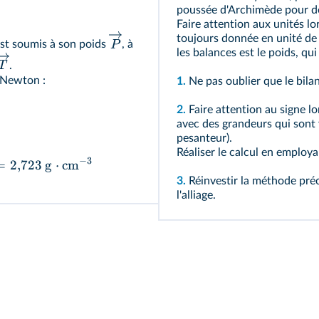
poussée d'Archimède pour d
Faire attention aux unités lo
toujours donnée en unité de
P
st soumis à son poids
, à
les balances est le poids, qu
T
.
 Newton :
1.
Ne pas oublier que le bila
2.
Faire attention au signe lo
avec des grandeurs qui sont v
pesanteur).
Réaliser le calcul en employa
−
3
=
2
,
723
g
⋅
cm
3.
Réinvestir la méthode pr
l'alliage.