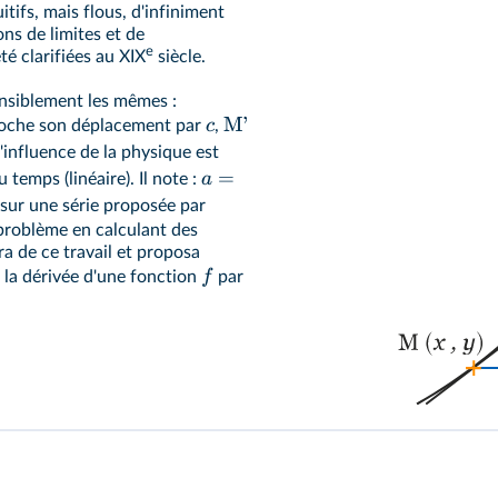
tifs, mais flous, d'infiniment
ns de limites et de
e
té clarifiées au XIX
siècle.
ensiblement les mêmes :
M’
c
roche son déplacement par
,
influence de la physique est
=
a
temps (linéaire). Il note :
r sur une série proposée par
problème en calculant des
ira de ce travail et proposa
f
 la dérivée d'une fonction
par