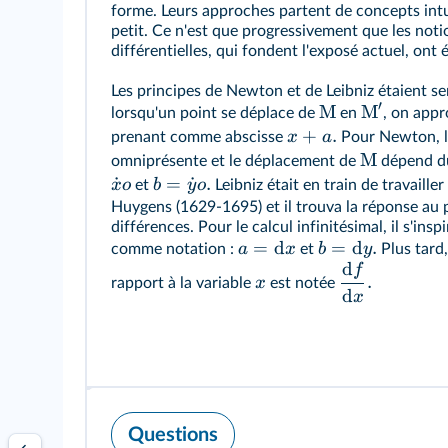
forme. Leurs approches partent de concepts intui
petit. Ce n'est que progressivement que les notio
différentielles, qui fondent l'exposé actuel, ont é
Les principes de Newton et de Leibniz étaient s
′
M
M
lorsqu'un point se déplace de
en
, on app
+
.
x
a
prenant comme abscisse
Pour Newton, l'
M
omniprésente et le déplacement de
dépend du 
˙
=
˙
.
x
o
b
y
o
et
Leibniz était en train de travaille
Huygens (1629-1695) et il trouva la réponse au 
différences. Pour le calcul infinitésimal, il s'insp
=
d
=
d
.
a
x
b
y
comme notation :
et
Plus tard,
d
f
.
x
rapport à la variable
est notée
d
x
Questions