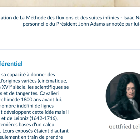
cation de La Méthode des fluxions et des suites infinies - Isaac 
personnelle du Président John Adams annotée par lui
férentiel
r sa capacité à donner des
'origines variées (cinématique,
e
e XVI
siècle, les scientifiques se
s et de tangentes. Cavalieri
Archimède 1800 ans avant lui.
 nombre indéfini de lignes
t développent cette idée mais il
et de Leibniz (1642-1716),
remières bases d'un calcul
. Leurs exposés étaient d'autant
seulement en train de prendre