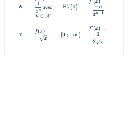
(
)
=
f
x
1
R
R
−
\
{
0
}
\
{
n
6.
avec
n
x
+
1
n
x
∗
N
∈
n
′
(
)
=
f
x
(
)
=
f
x
1
[
0
;
+
∞
[
]
0
;
7.
x
2
x