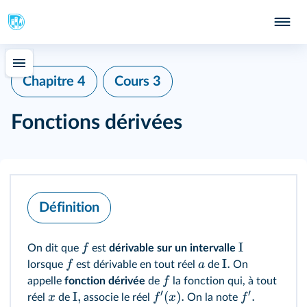
Chapitre 4
Cours 3
Fonctions dérivées
Définition
I
f
On dit que
est
dérivable sur un intervalle
I.
f
a
lorsque
est dérivable en tout réel
de
On
f
appelle
fonction dérivée
de
la fonction qui, à tout
′
′
I
,
(
)
.
.
x
f
x
f
réel
de
associe le réel
On la note