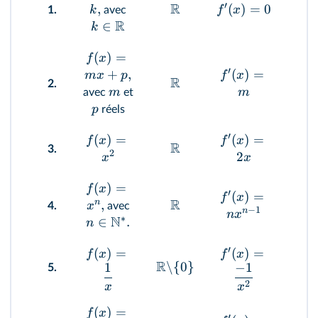
′
R
R
,
(
)
=
0
k
f
x
1.
avec
R
∈
k
(
)
=
f
x
′
+
,
(
)
=
m
x
p
f
x
R
R
2.
m
m
avec
et
p
réels
′
(
)
=
(
)
=
f
x
f
x
R
R
3.
2
2
x
x
(
)
=
f
x
′
(
)
=
f
x
R
R
n
,
x
4.
avec
−
1
n
n
x
∗
N
∈
.
n
′
(
)
=
(
)
=
f
x
f
x
R
R
\
{
0
}
\
{
1
−
1
5.
2
x
x
(
)
=
f
x
′