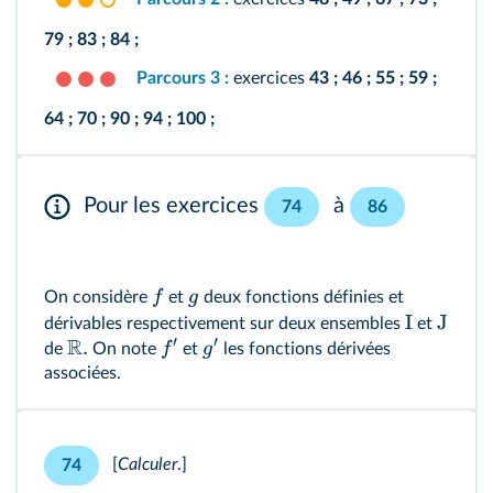
79 ;
83 ;
84 ;
Parcours 3 :
exercices
43 ;
46 ;
55 ;
59 ;
64 ;
70 ;
90 ;
94 ;
100 ;
Pour les exercices
à
74
86
f
g
On considère
et
deux fonctions définies et
I
J
dérivables respectivement sur deux ensembles
et
′
′
R
.
f
g
de
On note
et
les fonctions dérivées
associées.
[
Calculer
.]
74