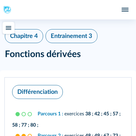
Chapitre 4
Entrainement 3
Fonctions dérivées
Différenciation
Parcours 1 :
exercices
38 ;
42 ;
45 ;
57 ;
58 ;
77 ;
80 ;
Parcours 2 :
exercices
48 ;
49 ;
67 ;
73 ;