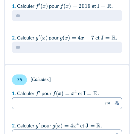
′
R
(
)
(
)
=
2019
I
=
.
f
x
f
x
1.
Calculer
pour
et
′
R
(
)
(
)
=
4
−
7
J
=
.
g
x
g
x
x
2.
Calculer
pour
et
[
Calculer
.]
75
′
4
R
(
)
=
I
=
.
f
f
x
x
1.
Calculer
pour
et
′
4
R
(
)
=
4
J
=
.
g
g
x
x
2.
Calculer
pour
et