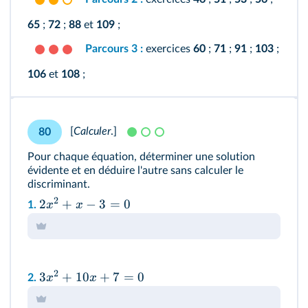
65
;
72
;
88
et
109
;
Parcours 3 :
exercices
60
;
71
;
91
;
103
;
106
et
108
;
[
Calculer
.
]
80
Pour chaque équation, déterminer une solution
évidente et en déduire l'autre sans calculer le
discriminant.
2
2
+
−
3
=
0
x
x
1.
2
3
+
10
+
7
=
0
x
x
2.