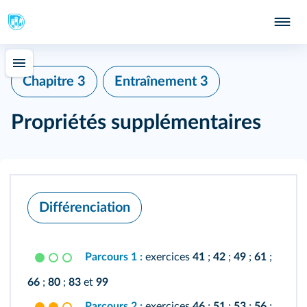
Chapitre 3
Entraînement 3
Propriétés supplémentaires
Différenciation
Parcours 1 :
exercices
41
;
42
;
49
;
61
;
66
;
80
;
83
et
99
Parcours 2 :
exercices
46
;
51
;
53
;
56
;