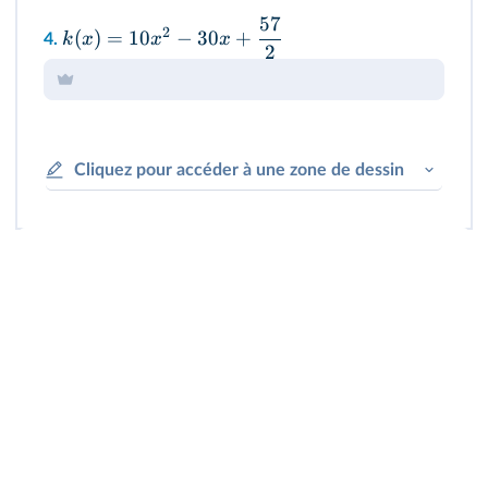
57
2
(
)
=
10
−
30
+
k
x
x
x
4.
2
Cliquez pour accéder à une zone de dessin