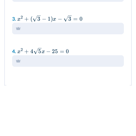
2
+
(
3
−
1
)
−
3
=
0
x
x
3.
2
+
4
5
−
25
=
0
x
x
4.