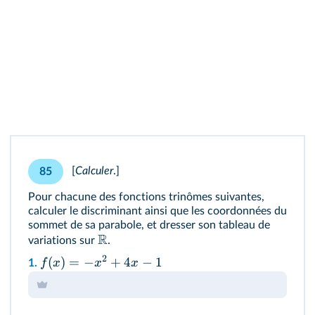
[
Calculer
.
]
85
Pour chacune des fonctions trinômes suivantes,
calculer le discriminant ainsi que les coordonnées du
sommet de sa parabole, et dresser son tableau de
R
variations sur
.
2
(
)
=
−
+
4
−
1
f
x
x
x
1.