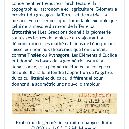
concernent, entre autres, l'architecture, la
topographie, l'astronomie et l'agriculture. Géométrie
provient du grec
géo
- la Terre - et de
metria
- la
mesure. En ces termes, quel formidable exemple que
celui de la mesure du rayon de la Terre par
Ératosthène
! Les Grecs ont donné à la géométrie
toutes ses lettres de noblesse en y ajoutant la
démonstration. Les mathématiciens de l'époque ont
laissé leur nom aux théorèmes que l'on connaît,
comme
Thalès
ou
Pythagore.
Les Éléments d'Euclide
ont donné les bases de la géométrie jusqu'à la
Renaissance, et la géométrie étudiée au collège en
découle. Il a fallu attendre l'apparition de l'algèbre,
du calcul littéral et du calcul différentiel pour
donner à la géométrie une nouvelle ampleur.
Problème de géométrie extrait du papyrus Rhind
(2 000 av. J.-C.), British Museum.