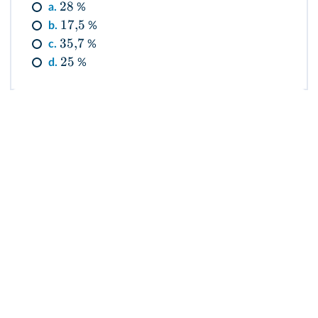
28
a.
%
17
,
5
b.
%
35
,
7
c.
%
25
d.
%