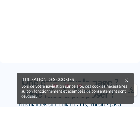
UTILISATION DES COOKIES
Une erreur sur la page ?
Lors de votre navigation sur ce site, des cookies nécessaires
au bon fonctionnement et exemptés de consentement sont
Une idée à proposer ?
déposés.
Nos manuels sont collaboratifs, n'hésitez pas à
nous en faire part.
Je contribue !