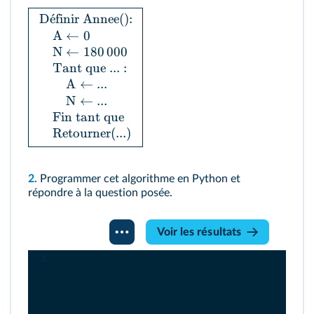
D
ˊ
e
finir Annee():
A
←
0
N
←
180
000
Tant que
...
:
A
←
...
N
←
...
Fin tant que
Retourner(...)
2.
Programmer cet algorithme en Python et
répondre à la question posée.
Console
Voir les résultats
Python
1