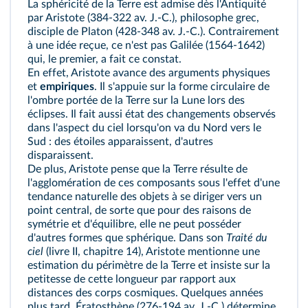
La sphéricité de la Terre est admise dès l'Antiquité
par Aristote (384-322 av. J.‑C.), philosophe grec,
disciple de Platon (428-348 av. J.‑C.). Contrairement
à une idée reçue, ce n'est pas Galilée (1564-1642)
qui, le premier, a fait ce constat.
En effet, Aristote avance des arguments physiques
et
empiriques
. Il s'appuie sur la forme circulaire de
l'ombre portée de la Terre sur la Lune lors des
éclipses. Il fait aussi état des changements observés
dans l'aspect du ciel lorsqu'on va du Nord vers le
Sud : des étoiles apparaissent, d'autres
disparaissent.
De plus, Aristote pense que la Terre résulte de
l'agglomération de ces composants sous l'effet d'une
tendance naturelle des objets à se diriger vers un
point central, de sorte que pour des raisons de
symétrie et d'équilibre, elle ne peut posséder
d'autres formes que sphérique. Dans son
Traité du
ciel
(livre II, chapitre 14), Aristote mentionne une
estimation du périmètre de la Terre et insiste sur la
petitesse de cette longueur par rapport aux
distances des corps cosmiques. Quelques années
plus tard, Ératosthène (276-194 av. J.-C.) détermine