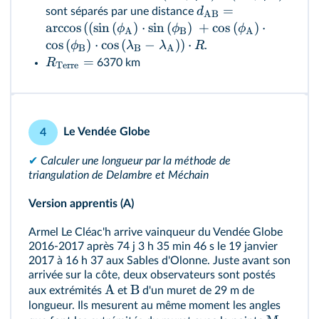
=
d
sont séparés par une distance
AB
arccos
(
(
sin
(
)
⋅
sin
(
)
+
cos
(
)
⋅
ϕ
ϕ
ϕ
A
B
A
cos
(
)
⋅
cos
(
−
)
)
⋅
ϕ
λ
λ
R
.
B
B
A
=
R
6370 km
Terre
Le Vendée Globe
4
✔
Calculer une longueur par la méthode de
triangulation de Delambre et Méchain
Version apprentis (A)
Armel Le Cléac'h arrive vainqueur du Vendée Globe
2016-2017 après 74 j 3 h 35 min 46 s le 19 janvier
2017 à 16 h 37 aux Sables d'Olonne. Juste avant son
arrivée sur la côte, deux observateurs sont postés
A
B
aux extrémités
et
d'un muret de 29 m de
longueur. Ils mesurent au même moment les angles