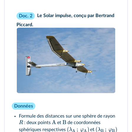
Le Solar impulse, conçu par Bertrand
Doc. 2
Piccard.
Données
Formule des distances sur une sphère de rayon
A
B
R
: deux points
et
de coordonnées
(
;
)
et
(
;
)
λ
φ
λ
φ
sphériques respectives
A
A
B
B