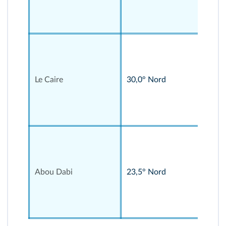
u
d
e
3
1
,
2
Le Caire
30,0° Nord
°
E
s
t
5
3
,
7
Abou Dabi
23,5° Nord
°
E
s
t