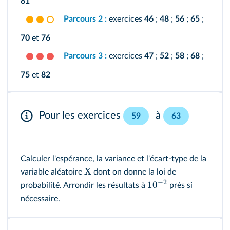
81
Parcours 2 :
exercices
46
;
48
;
56
;
65
;
70
et
76
Parcours 3 :
exercices
47
;
52
;
58
;
68
;
75
et
82
Pour les exercices
à
59
63
Calculer l'espérance, la variance et l'écart-type de la
X
variable aléatoire
dont on donne la loi de
−
2
1
0
probabilité. Arrondir les résultats à
près si
nécessaire.