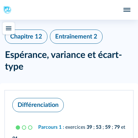
Chapitre 12
Entraînement 2
Espérance, variance et écart-
type
Différenciation
Parcours 1 :
exercices
39
;
53
;
59
;
79
et