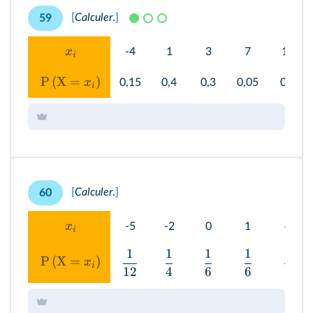
[
Calculer
.
]
59
x
-4
1
3
7
12
i
P
(
X
=
)
x
0,15
0,4
0,3
0,05
0,1
i
[
Calculer
.
]
60
x
-5
-2
0
1
4
i
1
1
1
1
1
P
(
X
=
)
x
i
12
4
6
6
3