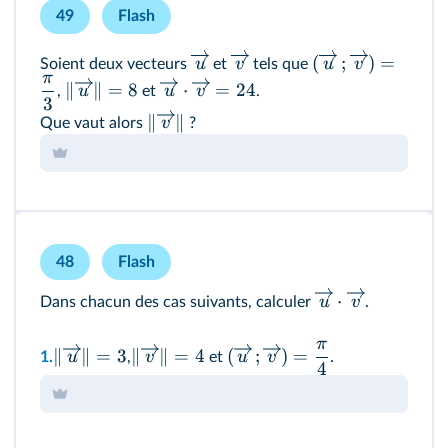
49
Flash
(
;
)
=
u
v
u
v
Soient deux vecteurs
et
tels que
π
∥
∥
=
8
⋅
=
24
u
u
v
,
et
.
3
∥
∥
v
Que vaut alors
?
48
Flash
⋅
u
v
Dans chacun des cas suivants, calculer
.
π
∥
∥
=
3
∥
∥
=
4
(
;
)
=
u
v
u
v
1.
,
et
.
4