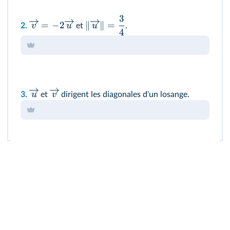
3
=
−
2
∥
∥
=
v
u
u
2.
et
.
4
u
v
3.
et
dirigent les diagonales d'un losange.