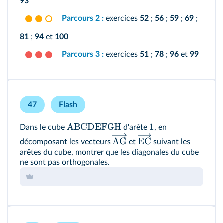
93
Parcours 2 :
exercices
52
;
56
;
59
;
69
;
81
;
94
et
100
Parcours 3 :
exercices
51
;
78
;
96
et
99
47
Flash
ABCDEFGH
1
Dans le cube
d'arête
, en
AG
EC
décomposant les vecteurs
et
suivant les
arêtes du cube, montrer que les diagonales du cube
ne sont pas orthogonales.