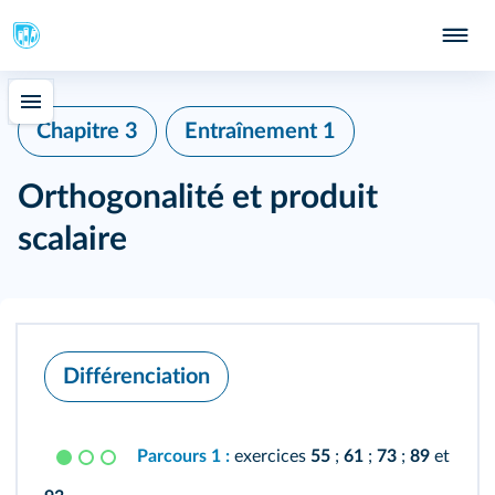
Chapitre 3
Entraînement 1
Orthogonalité et produit
scalaire
Différenciation
Parcours 1 :
exercices
55
;
61
;
73
;
89
et