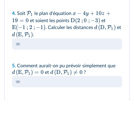
−
4
+
10
+
P
x
y
z
4.
Soit
le plan d'équation
1
19
=
0
D
(
2
;
0
;
−
3
)
et soient les points
et
E
(
−
1
;
2
;
−
1
)
(
D
,
)
P
d
. Calculer les distances
et
1
(
E
,
)
P
d
.
1
5.
Comment aurait-on pu prévoir simplement que
(
E
,
)
=
0
(
D
,
)

=
0
P
P
d
d
et
?
1
1