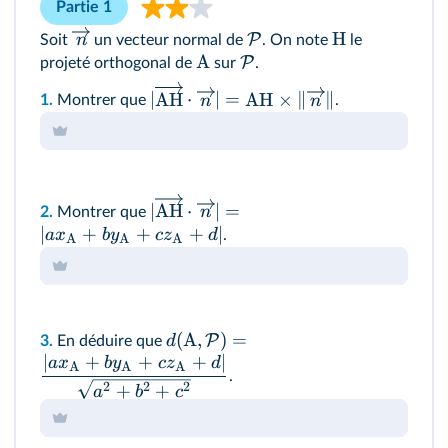
Partie 1
H
P
n
Soit
un vecteur normal de
. On note
le
A
P
projeté orthogonal de
sur
.
∣
AH
⋅
∣
=
AH
×
∥
∥
n
n
1.
Montrer que
.
∣
AH
⋅
∣
=
n
2.
Montrer que
∣
+
+
+
∣
a
x
b
y
c
z
d
.
A
A
A
(
A
,
)
=
P
d
3.
En déduire que
∣
+
+
+
∣
a
x
b
y
c
z
d
A
A
A
.
2
2
2
+
+
a
b
c