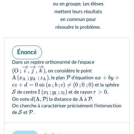
ou en groupe. Les élèves
mettent leurs résultats
en commun pour
résoudre le problème.
Énoncé
Dans un repère orthonormé de l'espace
(
O
;
,
,
)
i
j
k
, on considère le point
A
(
;
;
)
+
+
P
x
y
z
a
x
b
y
, le plan
d'équation
A
A
A
+
=
0
(
;
;
)

=
(
0
;
0
;
0
)
cz
d
a
b
c
où
et la sphère
I
(
;
;
)
>
0.
S
x
y
z
r
de centre
et de rayon
I
I
I
(
A
,
A
P
P
d
On note
) la distance de
à
.
On cherche à caractériser précisément l'intersection
S
P
de
et
.