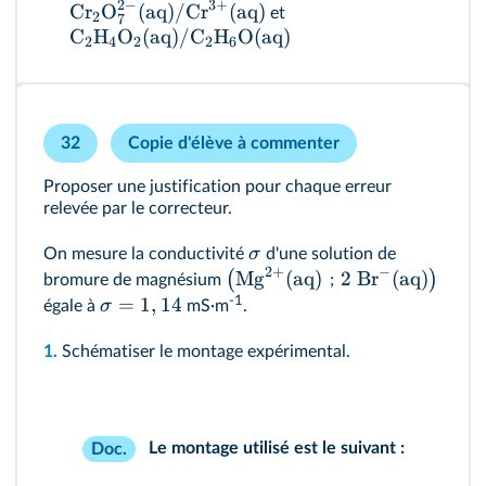
3
+
2
−
Cr
O
(
aq
)
/
Cr
(
aq
)
et
2
7
C
H
O
(
aq
)
/
C
H
O
(
aq
)
2
4
2
2
6
32
Copie d'élève à commenter
Proposer une justification pour chaque erreur
relevée par le correcteur.
σ
On mesure la conductivité
d'une solution de
2
+
−
Mg
(
aq
)
2
Br
(
aq
)
(
)
bromure de magnésium
;
=
1
,
14
-1
σ
égale à
mS·m
.
1.
Schématiser le montage expérimental.
Le montage utilisé est le suivant
:
Doc.