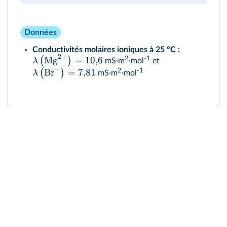
Données
Conductivités molaires ioniques à 25 °C :
2
+
Mg
=
10
,
6
2
-1
(
)
λ
mS·m
·mol
et
−
Br
=
7
,
81
2
-1
(
)
λ
mS·m
·mol