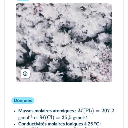
Universal Images Group North America LLC/DeAgostini/Alamy
Données
(Pb)
=
207
,
2
M
Masses molaires atomiques :
-1
(Cl)
=
35
,
5
M
g·mol
et
g·mol-1
Conductivités molaires ioniques à 25 °C :