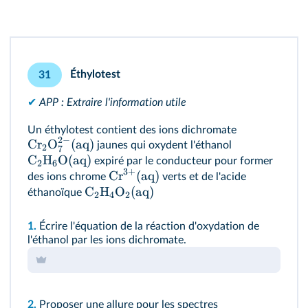
Éthylotest
31
✔
APP : Extraire l'information utile
Un éthylotest contient des ions dichromate
2
−
Cr
O
(
aq
)
jaunes qui oxydent l'éthanol
2
7
C
H
O
(
aq
)
expiré par le conducteur pour former
2
6
3
+
Cr
(
aq
)
des ions chrome
verts et de l'acide
C
H
O
(
aq
)
éthanoïque
2
4
2
1.
Écrire l'équation de la réaction d'oxydation de
l'éthanol par les ions dichromate.
2.
Proposer une allure pour les spectres