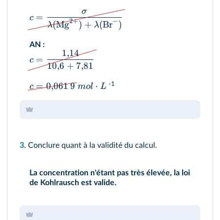
σ
=
c
2
+
−
(
Mg
)
+
(
Br
)
λ
λ
AN
:
1
,
14
=
c
10
,
6
+
7
,
81
=
0
,
061
9
⋅
-1
c
m
o
l
L
3.
Conclure quant à la validité du calcul.
La concentration n'étant pas très élevée, la loi
de Kohlrausch est valide.