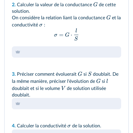
G
2.
Calculer la valeur de la conductance
de cette
solution.
G
On considère la relation liant la conductance
et la
σ
conductivité
:
l
=
⋅
σ
G
S
G
S
3.
Préciser comment évoluerait
si
doublait. De
G
l
la même manière, préciser l'évolution de
si
V
doublait et si le volume
de solution utilisée
doublait.
σ
4.
Calculer la conductivité
de la solution.