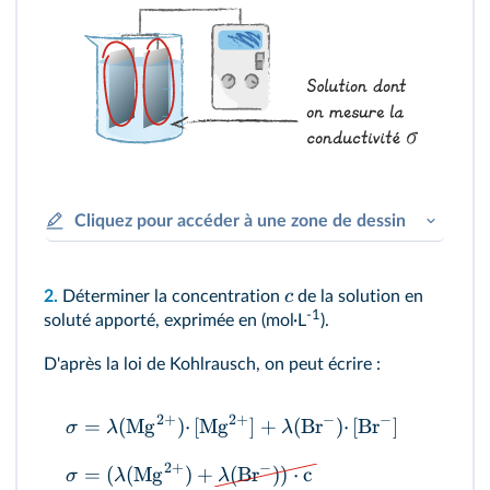
Cliquez pour accéder à une zone de dessin
c
2.
Déterminer la concentration
de la solution en
-1
soluté apporté, exprimée en (mol·L
).
D'après la loi de Kohlrausch, on peut écrire
:
2
+
2
+
−
−
=
(
Mg
)
⋅
[
Mg
]
+
(
Br
)
⋅
[
Br
]
σ
λ
λ
2
+
−
=
(
(
Mg
)
+
(
Br
))
⋅
c
σ
λ
λ