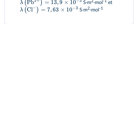
2
+
−
3
Pb
=
13
,
9
×
1
0
2
-1
(
)
λ
S·m
·mol
et
−
−
3
Cl
=
7
,
63
×
1
0
2
-1
(
)
λ
S·m
·mol