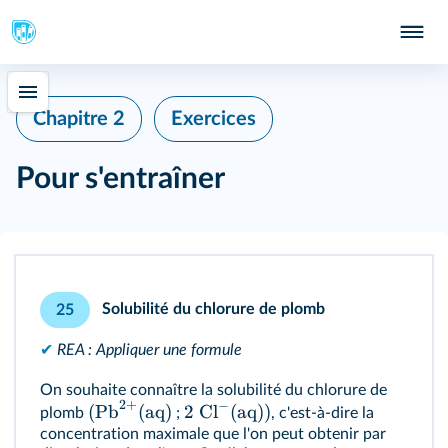
Chapitre 2
Exercices
Pour s'entraîner
Solubilité du chlorure de plomb
25
✔
REA : Appliquer une formule
On souhaite connaître la solubilité du chlorure de
2
+
−
(Pb
(aq)
2 Cl
(aq))
plomb
;
, c'est-à-dire la
concentration maximale que l'on peut obtenir par