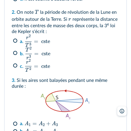
T
2.
On note
la période de révolution de la Lune en
r
orbite autour de la Terre. Si
représente la distance
e
entre les centres de masse des deux corps, la 3
loi
de Kepler s'écrit
:
2
r
=
cste
a.
3
T
2
T
=
cste
b.
3
r
2
r
=
cste
c.
2
T
3.
Si les aires sont balayées pendant une même
durée
:
lel
=
+
A
A
A
a.
1
2
3