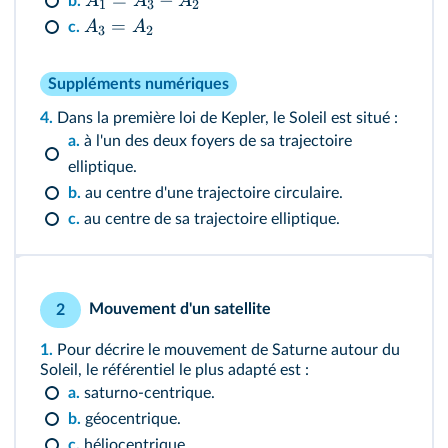
=
−
A
A
A
b.
1
3
2
=
A
A
c.
3
2
Suppléments numériques
4.
Dans la première loi de Kepler, le Soleil est situé :
a.
à l'un des deux foyers de sa trajectoire
elliptique.
b.
au centre d'une trajectoire circulaire.
c.
au centre de sa trajectoire elliptique.
Mouvement d'un satellite
2
1.
Pour décrire le mouvement de Saturne autour du
Soleil, le référentiel le plus adapté est
:
a.
saturno-centrique.
b.
géocentrique.
c.
héliocentrique.