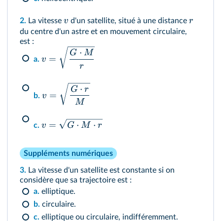
v
r
2.
La vitesse
d'un satellite, situé à une distance
du centre d'un astre et en mouvement circulaire,
est
:
⋅
G
M
=
v
a.
r
⋅
G
r
=
v
b.
M
=
⋅
⋅
v
G
M
r
c.
Suppléments numériques
3.
La vitesse d'un satellite est constante si on
considère que sa trajectoire est :
a.
elliptique.
b.
circulaire.
c.
elliptique ou circulaire, indifféremment.