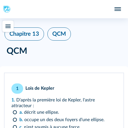
Chapitre 13
QCM
QCM
Lois de Kepler
1
1.
D'après la première loi de Kepler, l'astre
attracteur
:
a.
décrit une ellipse.
b.
occupe un des deux foyers d'une ellipse.
c.
n'est soumis à aucune force.