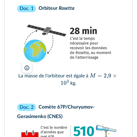
Orbiteur
Rosetta
Doc. 1
lelivrescolaire.fr
=
2
,
9
×
M
La masse de l'orbiteur est égale à
3
1
0
kg.
Comète 67P/Churyumov-
Doc. 2
Gerasimenko (CNES)