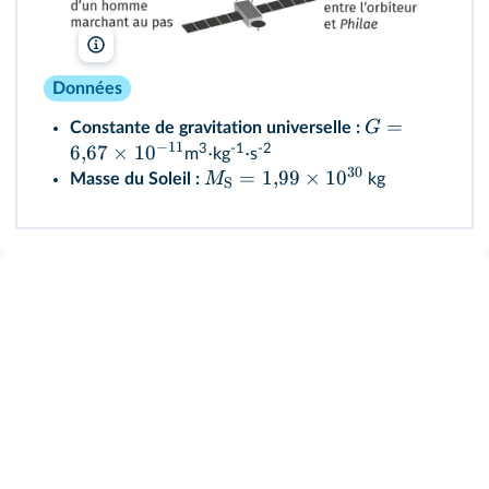
lelivrescolaire.fr
Données
=
G
Constante de gravitation universelle :
−
11
3
-1
-2
6
,
67
×
1
0
⋅
⋅
m
kg
s
30
=
1
,
99
×
1
0
M
Masse du Soleil :
kg
S