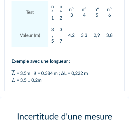
n
n
n°
n°
n°
n°
n°
Test
°
°
3
4
5
6
7
1
2
3
3
Valeur (m)
,
,
4,2
3,3
2,9
3,8
3,5
5
7
Exemple avec une longueur :
L
δ
= 3,5m ;
= 0,384 m ; ΔL = 0,222 m
L
= 3,5 ± 0,2m
Incertitude d'une mesure