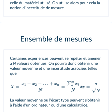
celle du matériel utilisé. On utilise alors pour cela la
notion d'incertitude de mesure.
Ensemble de mesures
Certaines expériences peuvent se répéter et amener
à
N
valeurs obtenues. On pourra donc obtenir une
valeur moyenne et une incertitude associée, telles
que :
n
+
+
…
+
∑
x
x
x
x
σ
1
2
i
n
i
=
=
=
X
δ
x
N
N
N
La valeur moyenne ou l'écart type peuvent s'obtenir
à l'aide d'un ordinateur ou d'une calculatrice.