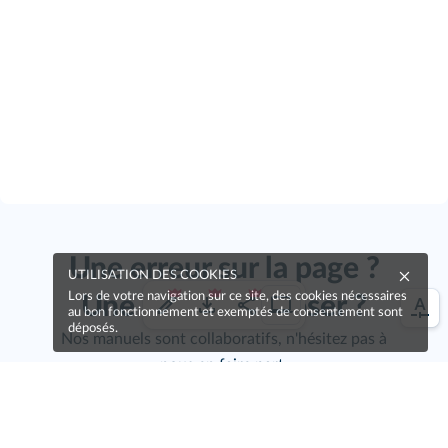
Une erreur sur la page ?
UTILISATION DES COOKIES
Lors de votre navigation sur ce site, des cookies nécessaires
Une idée à proposer ?
au bon fonctionnement et exemptés de consentement sont
déposés.
Nos manuels sont collaboratifs, n'hésitez pas à
nous en faire part.
Je contribue !