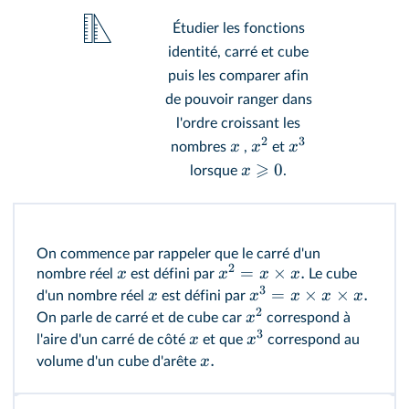
Étudier les fonctions
identité, carré et cube
puis les comparer afin
de pouvoir ranger dans
l'ordre croissant les
2
3
x
x
x
nombres
,
et
⩾
0
x
lorsque
.
On commence par rappeler que le carré d'un
2
=
×
.
x
x
x
x
nombre réel
est défini par
Le cube
3
=
×
×
.
x
x
x
x
x
d'un nombre réel
est défini par
2
x
On parle de carré et de cube car
correspond à
3
x
x
l'aire d'un carré de côté
et que
correspond au
.
x
volume d'un cube d'arête