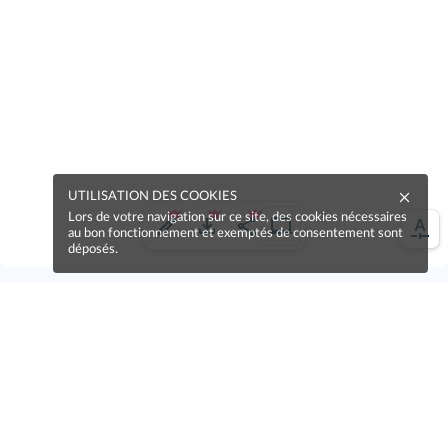
UTILISATION DES COOKIES
Lors de votre navigation sur ce site, des cookies nécessaires
au bon fonctionnement et exemptés de consentement sont
déposés.
Une erreur sur la page ?
Une idée à proposer ?
Nos manuels sont collaboratifs, n'hésitez pas à
nous en faire part.