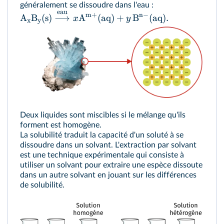
généralement se dissoudre dans l'eau :
eau
m
+
n
−
A
B
(
s
)
⟶
A
(
aq
)
+
B
(
aq
)
.
x
y
x
y
Deux liquides sont miscibles si le mélange qu'ils
forment est homogène.
La solubilité traduit la capacité d'un soluté à se
dissoudre dans un solvant. L'extraction par solvant
est une technique expérimentale qui consiste à
utiliser un solvant pour extraire une espèce dissoute
dans un autre solvant en jouant sur les différences
de solubilité.