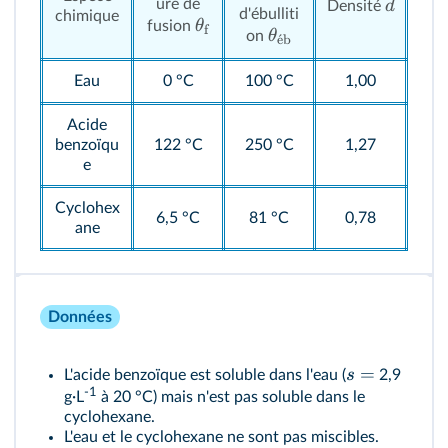
ure de
d
Densité
d'ébulliti
chimique
θ
fusion
f
θ
on
ˊ
e
b
Eau
0 °C
100 °C
1,00
Acide
benzoïqu
122 °C
250 °C
1,27
e
Cyclohex
6,5 °C
81 °C
0,78
ane
Données
=
s
L'acide benzoïque est soluble dans l'eau (
2,9
-1
g·L
à 20 °C) mais n'est pas soluble dans le
cyclohexane.
L'eau et le cyclohexane ne sont pas miscibles.