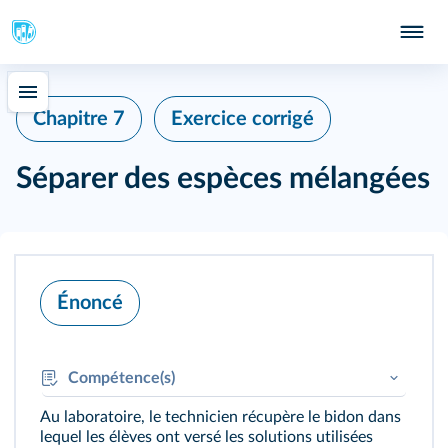
415
Chapitre 7
Exercice corrigé
Séparer des espèces mélangées
Énoncé
Compétence(s)
Au laboratoire, le technicien récupère le bidon dans
RAI/ANA
: Construire un raisonnement :
lequel les élèves ont versé les solutions utilisées
communiquer sur les étapes