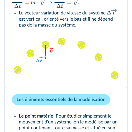
=
⋅
⇒
=
.
m
g
g
Δ
Δ
t
t
Δ
v
Le vecteur variation de vitesse du système
est vertical, orienté vers le bas et il ne dépend
pas de la masse du système.
Les éléments essentiels de la modélisation
Le point matériel
Pour étudier simplement le
mouvement d'un système, on le modélise par un
point contenant toute sa masse et situé en son