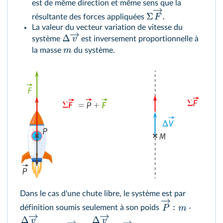
est de même direction et même sens que la
Σ
.
F
résultante des forces appliquées
La valeur du vecteur variation de vitesse du
Δ
v
système
est inversement proportionnelle à
m
la masse
du système.
Dans le cas d'une chute libre, le système est par
:
⋅
P
m
définition soumis seulement à son poids
Δ
Δ
v
v