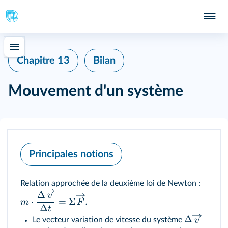
415
Chapitre 13
Bilan
Mouvement d'un système
Principales notions
Relation approchée de la deuxième loi de Newton :
Δ
v
⋅
=
Σ
.
m
F
Δ
t
Δ
v
Le vecteur variation de vitesse du système