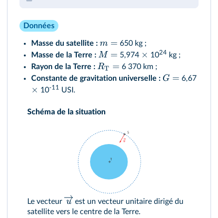
Données
=
m
Masse du satellite :
650 kg ;
24
=
×
M
Masse de la Terre :
5,974
10
kg ;
=
R
Rayon de la Terre :
6 370 km ;
T
=
G
Constante de gravitation universelle :
6,67
-11
×
10
USI.
Schéma de la situation
u
Le vecteur
est un vecteur unitaire dirigé du
satellite vers le centre de la Terre.