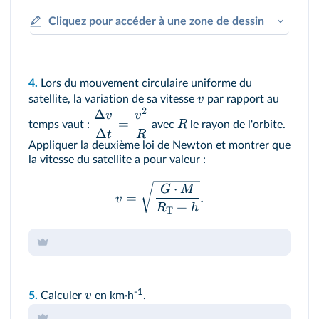
Cliquez pour accéder à une zone de dessin
4.
Lors du mouvement circulaire uniforme du
v
satellite, la variation de sa vitesse
par rapport au
2
Δ
v
v
=
R
temps vaut :
avec
le rayon de l'orbite.
Δ
t
R
Appliquer la deuxième loi de Newton et montrer que
la vitesse du satellite a pour valeur :
⋅
G
M
=
.
v
+
R
h
T
-1
v
5.
Calculer
en km·h
.