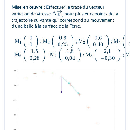
Mise en œuvre :
Effectuer le tracé du vecteur
Δ
v
variation de vitesse
pour plusieurs points de la
i
trajectoire suivante qui correspond au mouvement
d'une balle à la surface de la Terre.
0
0
,
3
0
,
6
(
)
(
)
(
)
(
M
;
M
;
M
;
M
1
2
3
4
0
0
,
25
0
,
40
1
,
5
1
,
8
2
,
1
(
)
(
)
(
)
M
;
M
;
M
;
M
6
7
8
0
,
28
0
,
04
−
0
,
30