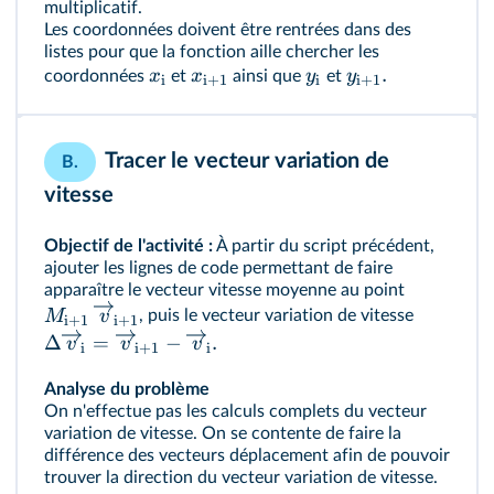
multiplicatif.
Les coordonnées doivent être rentrées dans des
listes pour que la fonction aille chercher les
.
x
x
y
y
coordonnées
et
ainsi que
et
i
i+1
i
i+1
Tracer le vecteur variation de
B.
vitesse
Objectif de l'activité :
À partir du script précédent,
ajouter les lignes de code permettant de faire
apparaître le vecteur vitesse moyenne au point
M
v
, puis le vecteur variation de vitesse
i
+
1
i
+
1
Δ
=
−
.
v
v
v
i
i
+
1
i
Analyse du problème
On n'effectue pas les calculs complets du vecteur
variation de vitesse. On se contente de faire la
différence des vecteurs déplacement afin de pouvoir
trouver la direction du vecteur variation de vitesse.