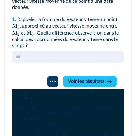
vecteur vitesse moyenne de ce point à une date
donnée.
1.
Rappeler la formule du vecteur vitesse au point
M
, approximé au vecteur vitesse moyenne entre
3
M
M
.
et
Quelle différence observe-t-on dans le
2
3
calcul des coordonnées du vecteur vitesse dans le
script ?
Console
Voir les résultats
Python
1
import
matplotlib
.
pyplot
as
plt
2
x
=
[]
3
y
=
[]
4
plt
.
plot
(
x
,
y
,
'r+'
,
ms
=
20.
) 
# tracé des 
points, ms détermine la taille des 
marqueurs.
5
plt
.
axis
(
'equal'
)
6
def
vitesse
(
x
,
y
,
i
) :
7
# x et y sont des listes contenant les 