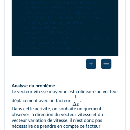
coordonnées, i le numéro du point
8
# dont on affiche la vitesse
9
plt
.
arrow
(
x
[
i
],
y
[
i
],(
x
[
i
+
1
]
-
x
[
i
]),
(
y
[
i
+
1
]
-
y
[
i
]) , 
shape
=
'full'
, 
lw
=
1
,
10
length_includes_head
=
True
, 
rasterized
=
True
, 
color
=
'c'
, 
head_width
=
.05
,
fc
=
'c'
)
11
vitesse
(
x
,
y
,
4
) 
# appel de la fonction, 
ici au point 5 (4+1).
12
plt
.
show
() 
# affichage du tracé.
Analyse du problème
Le vecteur vitesse moyenne est colinéaire au vecteur
1
.
déplacement avec un facteur
Δ
t
Dans cette activité, on souhaite uniquement
observer la direction du vecteur vitesse et du
vecteur variation de vitesse, il n'est donc pas
nécessaire de prendre en compte ce facteur