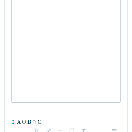
A
∪
B
∩
C
3.