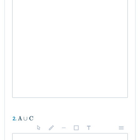
A
∪
C
2.