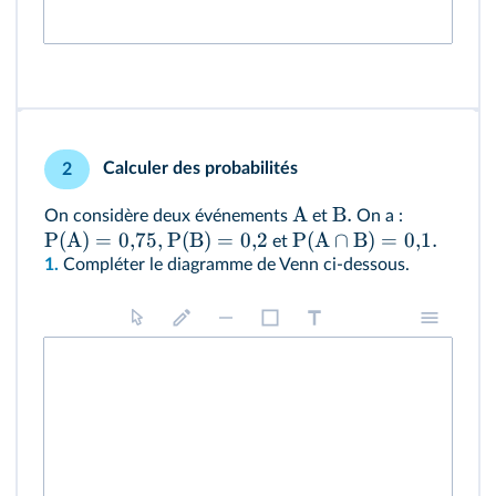
Calculer des probabilités
2
A
B
.
On considère deux événements
et
On a :
P(A)
=
0
,
75
,
P(B)
=
0
,
2
P
(
A
∩
B
)
=
0
,
1.
et
1.
Compléter le diagramme de Venn ci-dessous.