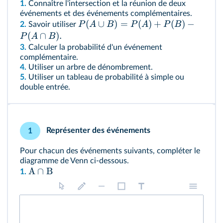
1.
Connaître l'intersection et la réunion de deux
événements et des événements complémentaires.
(
∪
)
=
(
)
+
(
)
−
P
A
B
P
A
P
B
2.
Savoir utiliser
(
∩
)
.
P
A
B
3.
Calculer la probabilité d'un événement
complémentaire.
4.
Utiliser un arbre de dénombrement.
5.
Utiliser un tableau de probabilité à simple ou
double entrée.
Représenter des événements
1
Pour chacun des événements suivants, compléter le
diagramme de Venn ci-dessous.
A
∩
B
1.