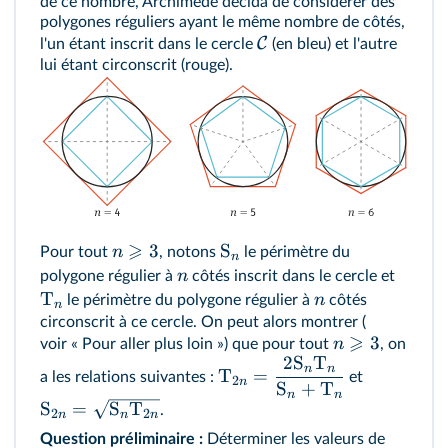
de ce nombre, Archimède décida de considérer des
polygones réguliers ayant le même nombre de côtés,
C
l'un étant inscrit dans le cercle
(en bleu) et l'autre
lui étant circonscrit (rouge).
⩾
3
S
n
Pour tout
, notons
le périmètre du
n
n
polygone régulier à
côtés inscrit dans le cercle et
T
n
le périmètre du polygone régulier à
côtés
n
circonscrit à ce cercle. On peut alors montrer (
⩾
3
n
voir « Pour aller plus loin »
) que pour tout
, on
2
S
T
n
n
T
=
a les relations suivantes :
et
2
n
S
+
T
n
n
S
=
S
T
.
2
2
n
n
n
Question préliminaire :
Déterminer les valeurs de