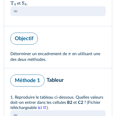
T
S
et
.
4
4
Objectif
π
Déterminer un encadrement de
en utilisant une
des deux méthodes.
Tableur
Méthode 1
1.
Reproduire le tableau ci‑dessous. Quelles valeurs
doit‑on entrer dans les cellules
B2
et
C2
? (Fichier
téléchargeable
ici
).