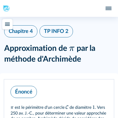
Chapitre 4
TP INFO 2
π
Approximation de
par la
méthode d'Archimède
Énoncé
1
C
π
est le périmètre d'un cercle
de diamètre
. Vers
250 av. J.‑C., pour déterminer une valeur approchée