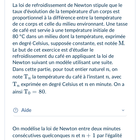
La loi de refroidissement de Newton stipule que le
taux d'évolution de la température d'un corps est
proportionnel à la différence entre la température
de ce corps et celle du milieu environnant. Une tasse
de café est servie à une température initiale de
80 °C dans un milieu dont la température, exprimée
M
en degré Celsius, supposée constante, est notée
.
Le but de cet exercice est d'étudier le
refroidissement du café en appliquant la loi de
Newton suivant un modèle utilisant une suite.
n
Dans cette partie, pour tout entier naturel
, on
T
n
note
la température du café à l'instant
, avec
n
T
n
exprimée en degré Celsius et
en minute. On a
n
T
=
80
ainsi
.
0
Aide
Information n°1 importante de l'énoncé à
On modélise la loi de Newton entre deux minutes
retenir et à noter sur sa feuille de brouillon.
+
1
n
n
consécutives quelconques
et
par l'égalité