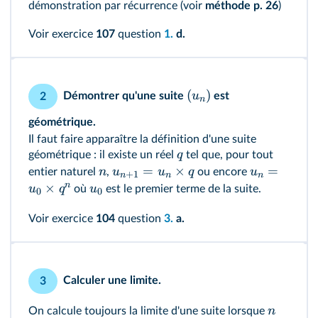
démonstration par récurrence (voir
méthode p. 26
)
Voir exercice
107
question
1.
d.
(
)
u
Démontrer qu'une suite
est
2
n
géométrique.
Il faut faire apparaître la définition d'une suite
q
géométrique : il existe un réel
tel que, pour tout
=
×
=
n
u
u
q
u
entier naturel
,
ou encore
+
1
n
n
n
n
×
u
q
u
où
est le premier terme de la suite.
0
0
Voir exercice
104
question
3.
a.
Calculer une limite.
3
n
On calcule toujours la limite d'une suite lorsque