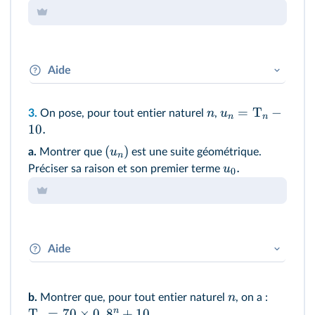
Aide
T
Il suffit d'isoler
à partir de l'information
+
1
n
=
T
−
n
u
3.
On pose, pour tout entier naturel
,
n
n
n°2.
10.
(
)
u
a.
Montrer que
est une suite géométrique.
n
.
u
Préciser sa raison et son premier terme
0
Aide
u
u
Il faut exprimer
en fonction de
pour
+
1
n
n
n
b.
Montrer que, pour tout entier naturel
déterminer une expression d'une suite
, on a :
n
T
géométrique.
=
70
×
0
,
8
+
10
.