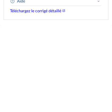
Aide
Téléchargez le corrigé détaillé
T
n
Il faut savoir ce que représentent
et
.