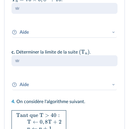
n
Aide
La question précédente est certainement utile.
(
T
)
c.
Déterminer la limite de la suite
.
n
Aide
q
Comment déterminer la limite de
?
n
4.
On considère l'algorithme suivant.
Tant que
T
>
40
:
T
←
0
,
8
T
+
2
←
+
1
n
n