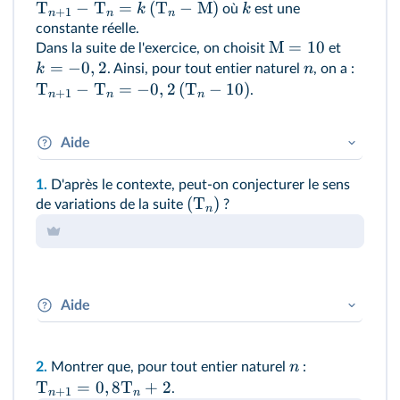
T
−
T
=
(
T
−
M
)
k
k
où
est une
+
1
n
n
n
constante réelle.
M
=
10
Dans la suite de l'exercice, on choisit
et
=
−
0
,
2
k
n
. Ainsi, pour tout entier naturel
, on a :
T
−
T
=
−
0
,
2
(
T
−
10
)
.
+
1
n
n
n
Aide
Information n°2 importante de l'énoncé à
1.
D'après le contexte, peut‑on conjecturer le sens
retenir et à noter sur sa feuille de brouillon.
(
T
)
de variations de la suite
?
n
Aide
T
Que représente
dans ce problème ?
n
n
2.
Montrer que, pour tout entier naturel
:
T
=
0
,
8
T
+
2
.
+
1
n
n