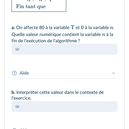
Fin tant que
T
0
n
a.
On affecte 80 à la variable
et
à la variable
.
n
Quelle valeur numérique contient la variable
à la
fin de l'exécution de l'algorithme ?
Aide
Il faut exécuter l'algorithme à la main en
vérifiant à chaque fois la condition d'arrêt de la
b.
Interpréter cette valeur dans le contexte de
boucle.
l'exercice.