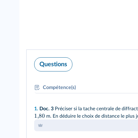
Questions
Compétence(s)
APP
: Extraire l'information utile
REA
: Mettre en œuvre un protocole
1.
Doc. 3
Préciser si la tache centrale de diffra
VAL
: Analyser des résultats
1
,
80
m. En déduire le choix de distance le plus j
REA
: Respecter les règles de sécurité