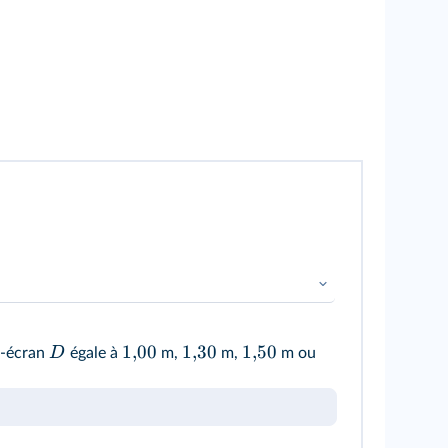
1
,
00
1
,
30
1
,
50
D
e‑écran
égale à
m,
m,
m ou