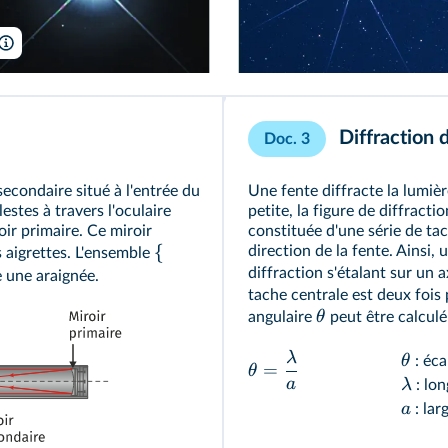
Tragoolchitr Jittasaiyapan/Shutterstock, Sanford John/SPL
Diffraction d
Doc. 3
secondaire situé à l'entrée du
Une fente diffracte la lumièr
estes à travers l'oculaire
petite, la figure de diffracti
oir primaire. Ce miroir
constituée d'une série de ta
{
direction de la fente. Ainsi,
 aigrettes. L'ensemble
diffraction s'étalant sur un a
e une araignée.
tache centrale est deux fois 
θ
angulaire
peut être calculé 
λ
θ
: éca
=
θ
a
λ
: lo
a
: lar