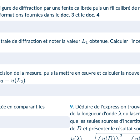
igure de diffraction par une fente calibrée puis un fil calibré d
nformations fournies dans le
doc. 3
et le
doc. 4
.
L
rale de diffraction et noter la valeur
obtenue. Calculer l'inc
1
ion de la mesure, puis la mettre en œuvre et calculer la nouvel
±
(
)
L
u
L
.
2
2
tée en comparant les
9.
Déduire de l'expression trouv
λ
de la longueur d'onde
du laser
que les seules sources d'incerti
D
de
et présenter le résultat s
2
(
)
(
)
u
λ
u
D
u