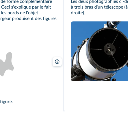
s de forme complémentaire
Les deux photographies ci-d
Ceci s'explique par le fait
à trois bras d'un télescope (
les bords de l'objet
droite).
argeur produisent des figures
Science Photo Library/Alamy, Vincent Aimé
figure.