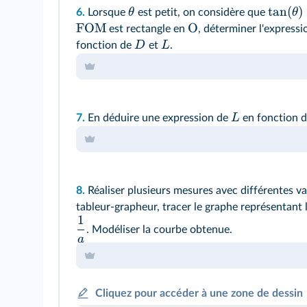
tan
(
)
θ
θ
6.
Lorsque
est petit, on considère que
FOM
O
est rectangle en
, déterminer l'expressi
D
L
fonction de
et
.
L
7.
En déduire une expression de
en fonction 
8.
Réaliser plusieurs mesures avec différentes v
tableur-grapheur, tracer le graphe représentant 
1
. Modéliser la courbe obtenue.
a
Cliquez pour accéder à une zone de dessin