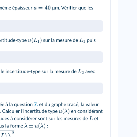
=
40
a
e même épaisseur
µm. Vérifier que les
(
)
u
L
L
ertitude-type
sur la mesure de
puis
1
1
L
le incertitude-type sur la mesure de
avec
2
ée à la question
7.
et du graphe tracé, la valeur
(
)
u
λ
. Calculer l'incertitude type
en considérant
L
tudes à considérer sont sur les mesures de
et
±
(
)
λ
u
λ
ous la forme
:
2
(
)
L