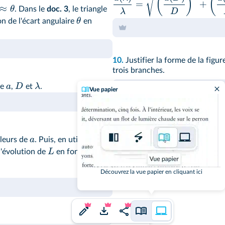
(
)
(
=
+
≈
θ
. Dans le
doc. 3
, le triangle
λ
D
θ
on de l'écart angulaire
en
10.
Justifier la forme de la figu
trois branches.
a
D
λ
de
,
et
.
Vue papier
11.
Reproduire soigneusement l
a
aleurs de
. Puis, en utilisant un
diffraction obtenue dans chaque
L
l'évolution de
en fonction de
Cliquez pour accéder à une
Découvrez la vue papier en cliquant ici