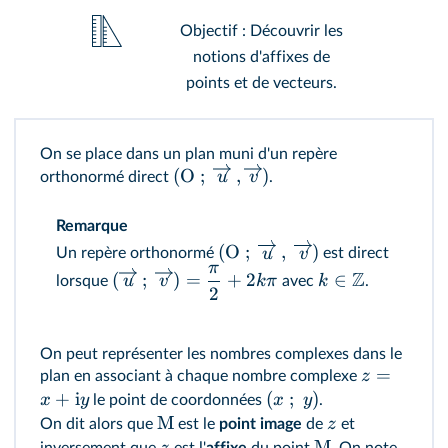
Objectif : Découvrir les
notions d'affixes de
points et de vecteurs.
On se place dans un plan muni d'un repère
(
O
;
,
)
u
v
orthonormé direct
.
Remarque
(
O
;
,
)
u
v
Un repère orthonormé
est direct
π
Z
(
;
)
=
+
2
∈
u
v
kπ
k
lorsque
avec
.
2
On peut représenter les nombres complexes dans le
=
z
plan en associant à chaque nombre complexe
+
i
(
;
)
x
y
x
y
le point de coordonnées
.
M
z
On dit alors que
est le
point image
de
et
M
z
inversement que
est l'
affixe
du point
. On note