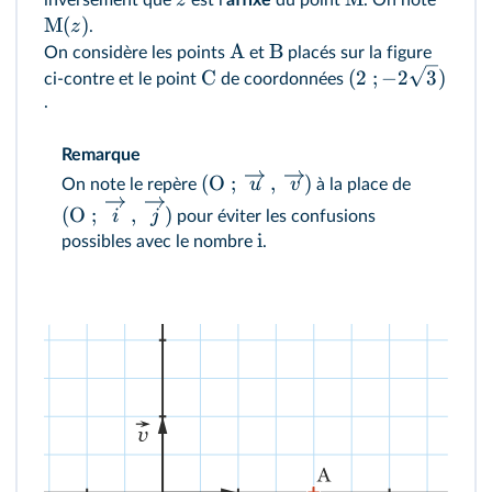
M
(
)
z
.
A
B
On considère les points
et
placés sur la figure
C
(
2
;
−
2
3
)
ci‑contre et le point
de coordonnées
.
Remarque
(
O
;
,
)
u
v
On note le repère
à la place de
(
O
;
,
)
i
j
pour éviter les confusions
i
possibles avec le nombre
.