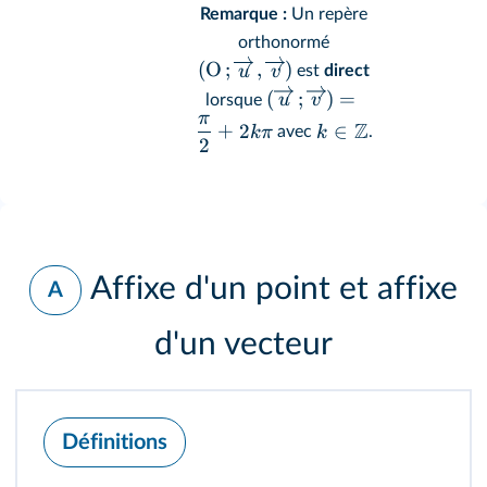
Remarque :
Un repère
orthonormé
(
O
;
,
)
u
v
est
direct
(
;
)
=
u
v
lorsque
π
Z
+
2
∈
kπ
k
avec
.
2
Affixe d'un point et affixe
A
d'un vecteur
Définitions