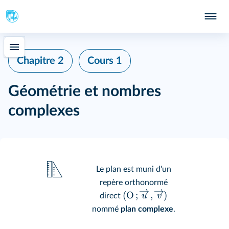
Chapitre 2
Cours 1
Géométrie et nombres
complexes
Le plan est muni d'un
repère orthonormé
(
O
;
,
)
u
v
direct
nommé
plan complexe
.