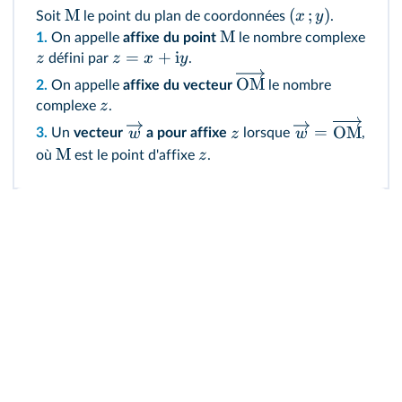
M
(
;
)
x
y
Soit
le point du plan de coordonnées
.
M
1.
On appelle
affixe du point
le nombre complexe
=
+
i
z
z
x
y
défini par
.
OM
2.
On appelle
affixe du vecteur
le nombre
z
complexe
.
=
OM
w
z
w
3.
Un
vecteur
a pour affixe
lorsque
,
M
z
où
est le point d'affixe
.